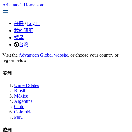
Advantech Homepage
註冊
/
Log In
我的研華
搜尋
台灣
Visit the
Advantech Global website
, or choose your country or
region below.
美洲
United States
Brasil
México
Argentina
Chile
Colombia
Perú
歐洲