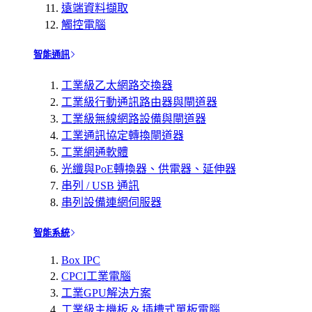
遠端資料擷取
觸控電腦
智能通訊
工業級乙太網路交換器
工業級行動通訊路由器與閘道器
工業級無線網路設備與閘道器
工業通訊協定轉換閘道器
工業網通軟體
光纖與PoE轉換器、供電器、延伸器
串列 / USB 通訊
串列設備連網伺服器
智能系統
Box IPC
CPCI工業電腦
工業GPU解決方案
工業級主機板 & 插槽式單板電腦