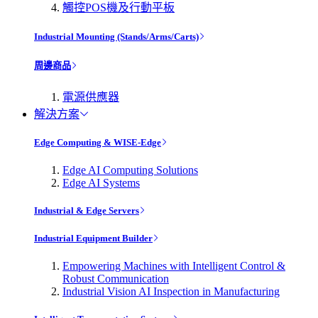
觸控POS機及行動平板
Industrial Mounting (Stands/Arms/Carts)
周邊商品
電源供應器
解決方案
Edge Computing & WISE-Edge
Edge AI Computing Solutions
Edge AI Systems
Industrial & Edge Servers
Industrial Equipment Builder
Empowering Machines with Intelligent Control &
Robust Communication
Industrial Vision AI Inspection in Manufacturing