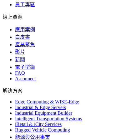
員工專區
線上資源
應用案例
白皮書
產業聚焦
影片
新聞
電子型錄
FAQ
A-connect
解決方案
Edge Computing & WISE-Edge
Industrial & Edge Servers
Industrial Equipment Builder
Intelligent Transportation Systems
iRetail & iCity Services
Rugged Vehicle Computing
能源與公用事業