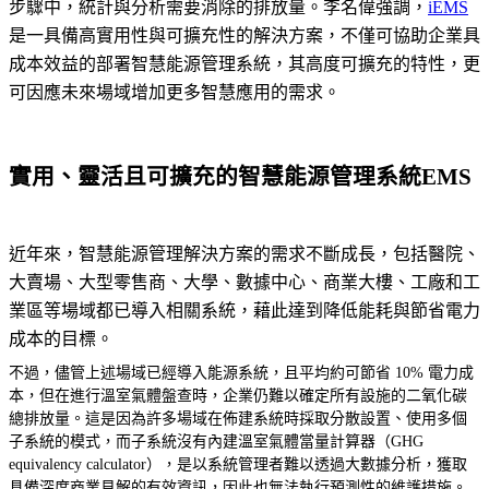
步驟中，統計與分析需要消除的排放量。李名偉強調，
iEMS
是一具備高實用性與可擴充性的解決方案，不僅可協助企業具
成本效益的部署智慧能源管理系統，其高度可擴充的特性，更
可因應未來場域增加更多智慧應用的需求。
實用、靈活且可擴充的智慧能源管理系統EMS
近年來，智慧能源管理解決方案的需求不斷成長，包括醫院、
大賣場、大型零售商、大學、數據中心、商業大樓、工廠和工
業區等場域都已導入相關系統，藉此達到降低能耗與節省電力
成本的目標。
不過，儘管上述場域已經導入能源系統，且平均約可節省 10% 電力成
本，但在進行溫室氣體盤查時，企業仍難以確定所有設施的二氧化碳
總排放量。這是因為許多場域在佈建系統時採取分散設置、使用多個
子系統的模式，而子系統沒有內建溫室氣體當量計算器（GHG
equivalency calculator），是以系統管理者難以透過大數據分析，獲取
具備深度商業見解的有效資訊，因此也無法執行預測性的維護措施。