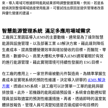
來，導入場域可根據即時能耗結果即時調整營運策略，例如，若是系
統偵測到整個場域過度使用能源，可嘗試找出原因並提供管理者改善
與優化營運的建議。
智慧能源管理系統 滿足多應用場域需求
工廠與工業園區導入iEMS的主要動機，通常是為了達到智慧
能源與設施管理，以及部署工業 4.0解決方案，藉此達到降低
生產成本、提高整體營運效率與增加營收的目標。而醫院、零
售商、數據中心、商業大樓和大學導入iEMS通常著眼於有效
的進行能源管理，藉此實現環境可持續性發展的 ESG目標。
在工廠的應用上，一家世界級被動元件製造商，為精準掌握生
產成本並實現系統的預防性維護，決定導入研華的
iEMS 解決
方案
，透過iEMS系統，該工廠可以計算單一工單的能耗與碳
排放值。此外，若機器的能耗超過預設值，系統會自動通知管
理員並採取適當的預測性維護措施。再者，透過即時的溫室氣
體排放報告，管理人員可清楚知道是否達成碳中和目標的