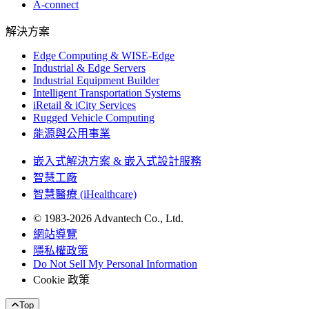
A-connect
解決方案
Edge Computing & WISE-Edge
Industrial & Edge Servers
Industrial Equipment Builder
Intelligent Transportation Systems
iRetail & iCity Services
Rugged Vehicle Computing
能源與公用事業
嵌入式解決方案 & 嵌入式設計服務
智慧工廠
智慧醫療 (iHealthcare)
© 1983-2026 Advantech Co., Ltd.
網站導覽
隱私權政策
Do Not Sell My Personal Information
Cookie 政策
Top