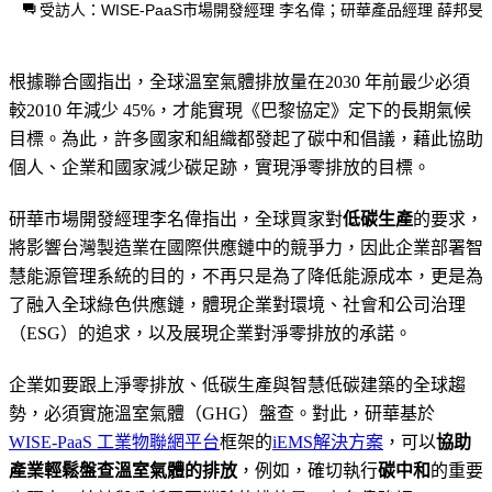
受訪人：WISE-PaaS市場開發經理 李名偉；研華產品經理 薛邦旻
根據聯合國指出，全球溫室氣體排放量在2030 年前最少必須
較2010 年減少 45%，才能實現《巴黎協定》定下的長期氣候
目標。為此，許多國家和組織都發起了碳中和倡議，藉此協助
個人、企業和國家減少碳足跡，實現淨零排放的目標。
研華市場開發經理李名偉指出，全球買家對
低碳生產
的要求，
將影響台灣製造業在國際供應鏈中的競爭力，因此企業部署智
慧能源管理系統的目的，不再只是為了降低能源成本，更是為
了融入全球綠色供應鏈，體現企業對環境、社會和公司治理
（ESG）的追求，以及展現企業對淨零排放的承諾。
企業如要跟上淨零排放、低碳生產與智慧低碳建築的全球趨
勢，必須實施溫室氣體（GHG）盤查。對此，研華基於
WISE-PaaS 工業物聯網平台
框架的
iEMS解決方案
，可以
協助
產業輕鬆盤查溫室氣體的排放
，例如，確切執行
碳中和
的重要