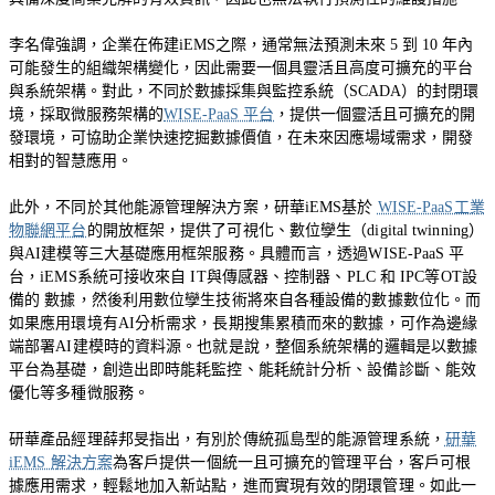
李名偉強調，企業在佈建iEMS之際，通常無法預測未來 5 到 10 年內
可能發生的組織架構變化，因此需要一個具靈活且高度可擴充的平台
與系統架構。對此，不同於數據採集與監控系統（SCADA）的封閉環
境，採取微服務架構的
WISE-PaaS 平台
，提供一個靈活且可擴充的開
發環境，可協助企業快速挖掘數據價值，在未來因應場域需求，開發
相對的智慧應用。
此外，不同於其他能源管理解決方案，研華iEMS基於
WISE-PaaS工業
物聯網平台
的開放框架，提供了可視化、數位孿生（digital twinning）
與AI建模等三大基礎應用框架服務。具體而言，透過WISE-PaaS 平
台，iEMS系統可接收來自 IT與傳感器、控制器、PLC 和 IPC等OT設
備的 數據，然後利用數位孿生技術將來自各種設備的數據數位化。而
如果應用環境有AI分析需求，長期搜集累積而來的數據，可作為邊緣
端部署AI建模時的資料源。也就是說，整個系統架構的邏輯是以數據
平台為基礎，創造出即時能耗監控、能耗統計分析、設備診斷、能效
優化等多種微服務。
研華產品經理薛邦旻指出，有別於傳統孤島型的能源管理系統，
研華
iEMS 解決方案
為客戶提供一個統一且可擴充的管理平台，客戶可根
據應用需求，輕鬆地加入新站點，進而實現有效的閉環管理。如此一