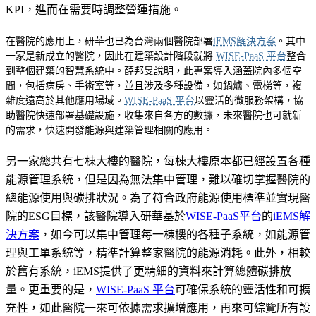
KPI，進而在需要時調整營運措施。
在醫院的應用上，研華也已為台灣兩個醫院部署
iEMS解決方案
。其中
一家是新成立的醫院，因此在建築設計階段就將
WISE-PaaS 平台
整合
到整個建築的智慧系統中。薛邦旻說明，此專案導入涵蓋院內多個空
間，包括病房、手術室等，並且涉及多種設備，如鍋爐、電梯等，複
雜度遠高於其他應用場域。
WISE-PaaS 平台
以靈活的微服務架構，協
助醫院快速部署基礎設施，收集來自各方的數據，未來醫院也可就新
的需求，快速開發能源與建築管理相關的應用。
另一家總共有七棟大樓的醫院，每棟大樓原本都已經設置各種
能源管理系統，但是因為無法集中管理，難以確切掌握醫院的
總能源使用與碳排狀況。為了符合政府能源使用標準並實現醫
院的ESG目標，該醫院導入研華基於
WISE-PaaS平台
的
iEMS解
決方案
，如今可以集中管理每一棟樓的各種子系統，如能源管
理與工單系統等，精準計算整家醫院的能源消耗。此外，相較
於舊有系統，iEMS提供了更精細的資料來計算總體碳排放
量。更重要的是，
WISE-PaaS 平台
可確保系統的靈活性和可擴
充性，如此醫院一來可依據需求擴增應用，再來可綜覽所有設