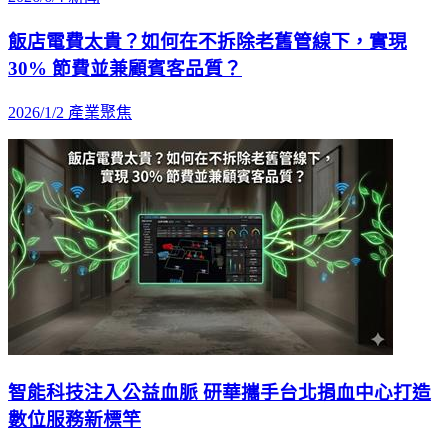
飯店電費太貴？如何在不拆除老舊管線下，實現
30% 節費並兼顧賓客品質？
2026/1/2
產業聚焦
智能科技注入公益血脈 研華攜手台北捐血中心打造
數位服務新標竿