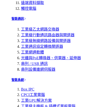
遠端資料擷取
觸控電腦
智能通訊
工業級乙太網路交換器
工業級行動通訊路由器與閘道器
工業級無線網路設備與閘道器
工業通訊協定轉換閘道器
工業網通軟體
光纖與PoE轉換器、供電器、延伸器
串列 / USB 通訊
串列設備連網伺服器
智能系統
Box IPC
CPCI工業電腦
工業GPU解決方案
工業級主機板 & 插槽式單板電腦