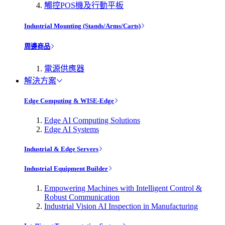
觸控POS機及行動平板
Industrial Mounting (Stands/Arms/Carts)
周邊商品
電源供應器
解決方案
Edge Computing & WISE-Edge
Edge AI Computing Solutions
Edge AI Systems
Industrial & Edge Servers
Industrial Equipment Builder
Empowering Machines with Intelligent Control &
Robust Communication
Industrial Vision AI Inspection in Manufacturing