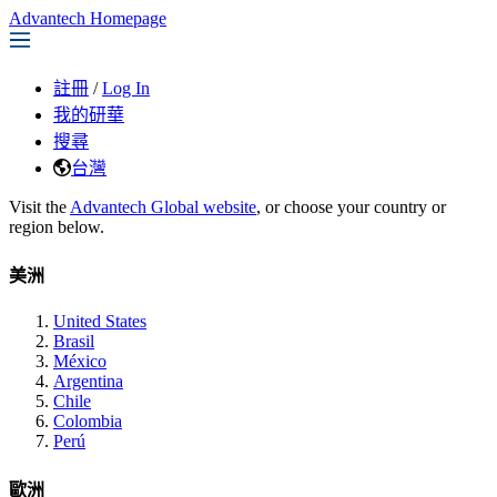
Advantech Homepage
註冊
/
Log In
我的研華
搜尋
台灣
Visit the
Advantech Global website
, or choose your country or
region below.
美洲
United States
Brasil
México
Argentina
Chile
Colombia
Perú
歐洲