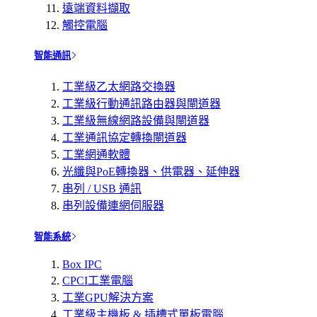
遠端資料擷取
觸控電腦
智能通訊
工業級乙太網路交換器
工業級行動通訊路由器與閘道器
工業級無線網路設備與閘道器
工業通訊協定轉換閘道器
工業網通軟體
光纖與PoE轉換器、供電器、延伸器
串列 / USB 通訊
串列設備連網伺服器
智能系統
Box IPC
CPCI工業電腦
工業GPU解決方案
工業級主機板 & 插槽式單板電腦