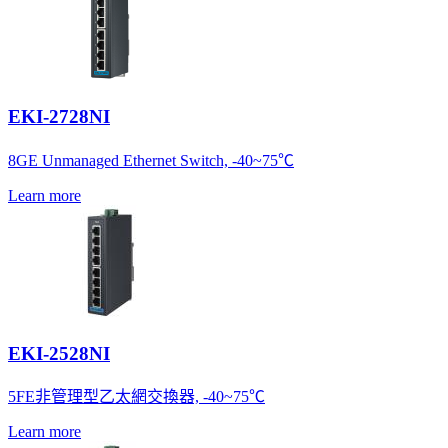
EKI-2728NI
8GE Unmanaged Ethernet Switch, -40~75℃
Learn more
EKI-2528NI
5FE非管理型乙太網交換器, -40~75℃
Learn more