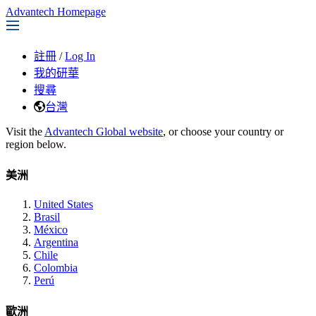
Advantech Homepage
註冊
/
Log In
我的研華
搜尋
台灣
Visit the
Advantech Global website
, or choose your country or
region below.
美洲
United States
Brasil
México
Argentina
Chile
Colombia
Perú
歐洲