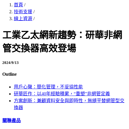
首頁
/
技術支援
/
線上資源
/
工業乙太網新趨勢：研華非網
管交換器高效登場
2024/9/13
Outline
用戶心聲：簡化管理，不妥協性能
研華匠作：以40年經驗積累，“重塑”非網管定義
方案創新：兼顧資料安全與即時性，無縫平替網管型交
換器
關聯產品