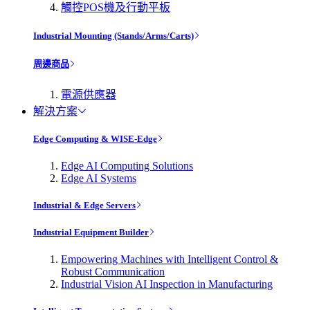
觸控POS機及行動平板
Industrial Mounting (Stands/Arms/Carts)
周邊商品
電源供應器
解決方案
Edge Computing & WISE-Edge
Edge AI Computing Solutions
Edge AI Systems
Industrial & Edge Servers
Industrial Equipment Builder
Empowering Machines with Intelligent Control &
Robust Communication
Industrial Vision AI Inspection in Manufacturing