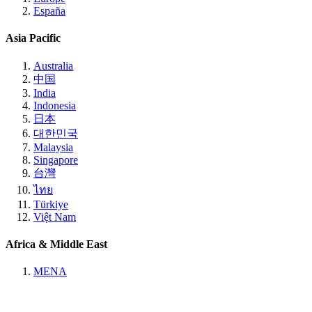
España
Asia Pacific
Australia
中国
India
Indonesia
日本
대한민국
Malaysia
Singapore
台灣
ไทย
Türkiye
Việt Nam
Africa & Middle East
MENA