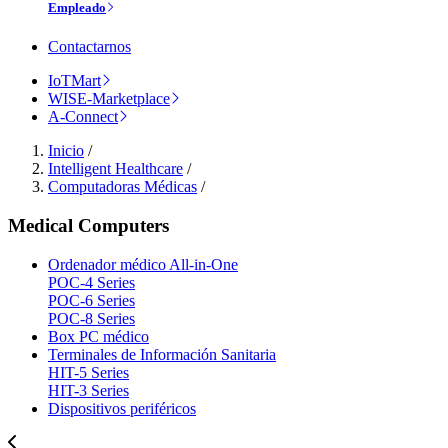
Empleado
Contactarnos
IoTMart
WISE-Marketplace
A-Connect
Inicio
/
Intelligent Healthcare
/
Computadoras Médicas
/
Medical Computers
Ordenador médico All-in-One
POC-4 Series
POC-6 Series
POC-8 Series
Box PC médico
Terminales de Información Sanitaria
HIT-5 Series
HIT-3 Series
Dispositivos periféricos