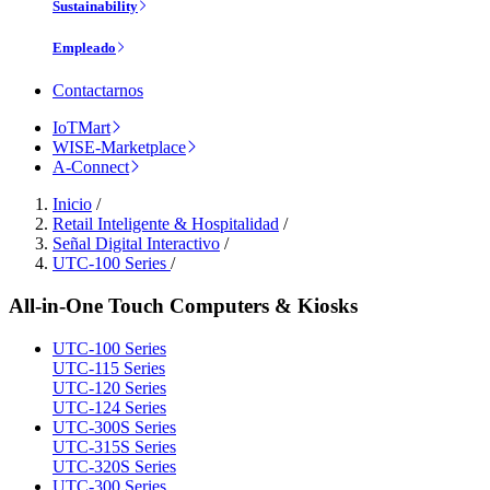
Sustainability
Empleado
Contactarnos
IoTMart
WISE-Marketplace
A-Connect
Inicio
/
Retail Inteligente & Hospitalidad
/
Señal Digital Interactivo
/
UTC-100 Series
/
All-in-One Touch Computers & Kiosks
UTC-100 Series
UTC-115 Series
UTC-120 Series
UTC-124 Series
UTC-300S Series
UTC-315S Series
UTC-320S Series
UTC-300 Series