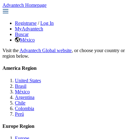
Advantech Homepage
Registrarse
/
Log In
MyAdvantech
Buscar
México
Visit the
Advantech Global website
, or choose your country or
region below.
America Region
United States
Brasil
México
Argentina
Chile
Colombia
Perú
Europe Region
Europe