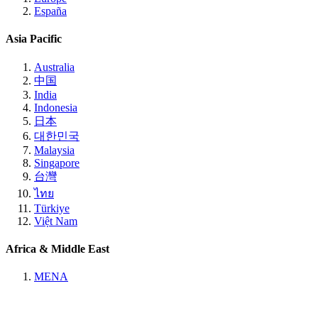
España
Asia Pacific
Australia
中国
India
Indonesia
日本
대한민국
Malaysia
Singapore
台灣
ไทย
Türkiye
Việt Nam
Africa & Middle East
MENA