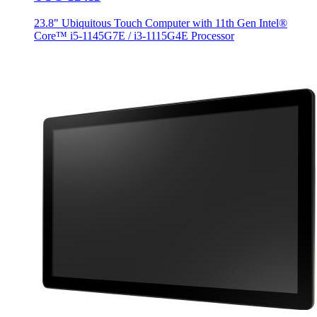
23.8" Ubiquitous Touch Computer with 11th Gen Intel®
Core™ i5-1145G7E / i3-1115G4E Processor