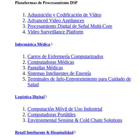
Plataformas de Procesamiento DSP
Adquisición y Codificación de Vídeo
Advanced Video Appliances
Procesamiento Digital de Señal Multi-Core
Video Surveillance Platform
Informática Médica
Carros de Enfermería Computarizados
Computadoras Médicas
Pantallas Médicas
Sistemas Inteligentes de Energía
Terminales de Info-Entretenimiento para Cuidado de
Salud
Logística Digital
Computación Móvil de Uso Industrial
Computadoras Portátiles
Environmental Sensing & Cold Chain Solutions
Retail Inteligente & Hospitalidad