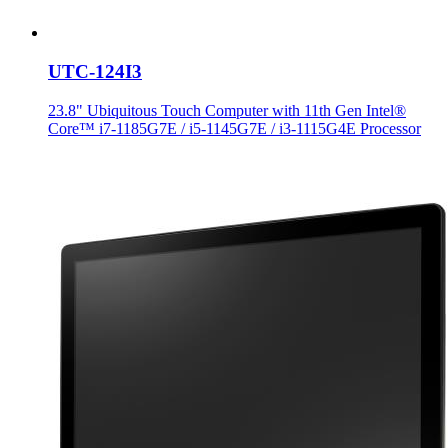
UTC-124I3
23.8" Ubiquitous Touch Computer with 11th Gen Intel®
Core™ i7-1185G7E / i5-1145G7E / i3-1115G4E Processor