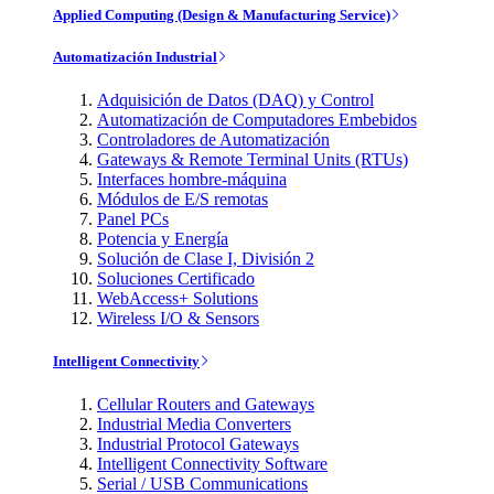
Applied Computing (Design & Manufacturing Service)
Automatización Industrial
Adquisición de Datos (DAQ) y Control
Automatización de Computadores Embebidos
Controladores de Automatización
Gateways & Remote Terminal Units (RTUs)
Interfaces hombre-máquina
Módulos de E/S remotas
Panel PCs
Potencia y Energía
Solución de Clase I, División 2
Soluciones Certificado
WebAccess+ Solutions
Wireless I/O & Sensors
Intelligent Connectivity
Cellular Routers and Gateways
Industrial Media Converters
Industrial Protocol Gateways
Intelligent Connectivity Software
Serial / USB Communications