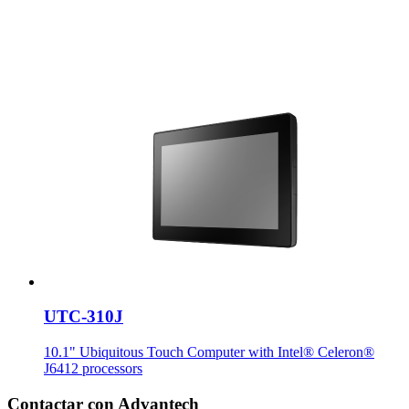
UTC-310J
10.1" Ubiquitous Touch Computer with Intel® Celeron®
J6412 processors
Contactar con Advantech