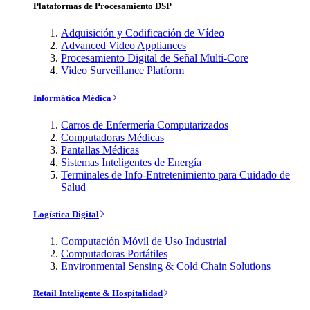
Plataformas de Procesamiento DSP
Adquisición y Codificación de Vídeo
Advanced Video Appliances
Procesamiento Digital de Señal Multi-Core
Video Surveillance Platform
Informática Médica
Carros de Enfermería Computarizados
Computadoras Médicas
Pantallas Médicas
Sistemas Inteligentes de Energía
Terminales de Info-Entretenimiento para Cuidado de
Salud
Logística Digital
Computación Móvil de Uso Industrial
Computadoras Portátiles
Environmental Sensing & Cold Chain Solutions
Retail Inteligente & Hospitalidad