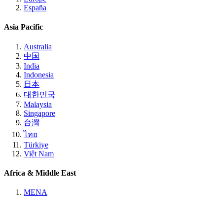
España
Asia Pacific
Australia
中国
India
Indonesia
日本
대한민국
Malaysia
Singapore
台灣
ไทย
Türkiye
Việt Nam
Africa & Middle East
MENA