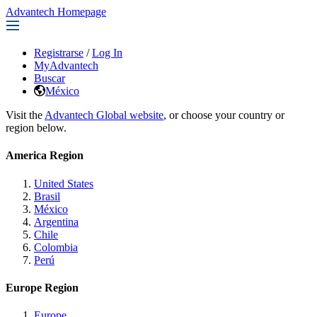
Advantech Homepage
Registrarse
/
Log In
MyAdvantech
Buscar
México
Visit the
Advantech Global website
, or choose your country or
region below.
America Region
United States
Brasil
México
Argentina
Chile
Colombia
Perú
Europe Region
Europe