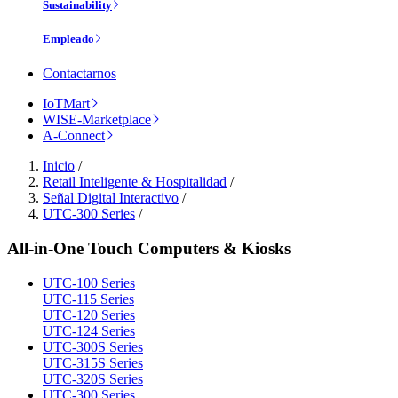
Sustainability
Empleado
Contactarnos
IoTMart
WISE-Marketplace
A-Connect
Inicio
/
Retail Inteligente & Hospitalidad
/
Señal Digital Interactivo
/
UTC-300 Series
/
All-in-One Touch Computers & Kiosks
UTC-100 Series
UTC-115 Series
UTC-120 Series
UTC-124 Series
UTC-300S Series
UTC-315S Series
UTC-320S Series
UTC-300 Series