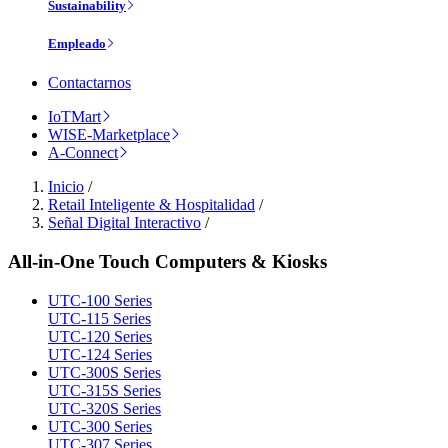
Sustainability
Empleado
Contactarnos
IoTMart
WISE-Marketplace
A-Connect
Inicio
/
Retail Inteligente & Hospitalidad
/
Señal Digital Interactivo
/
All-in-One Touch Computers & Kiosks
UTC-100 Series
UTC-115 Series
UTC-120 Series
UTC-124 Series
UTC-300S Series
UTC-315S Series
UTC-320S Series
UTC-300 Series
UTC-307 Series