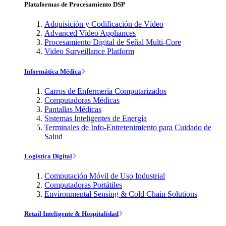
Plataformas de Procesamiento DSP
Adquisición y Codificación de Vídeo
Advanced Video Appliances
Procesamiento Digital de Señal Multi-Core
Video Surveillance Platform
Informática Médica
Carros de Enfermería Computarizados
Computadoras Médicas
Pantallas Médicas
Sistemas Inteligentes de Energía
Terminales de Info-Entretenimiento para Cuidado de
Salud
Logística Digital
Computación Móvil de Uso Industrial
Computadoras Portátiles
Environmental Sensing & Cold Chain Solutions
Retail Inteligente & Hospitalidad