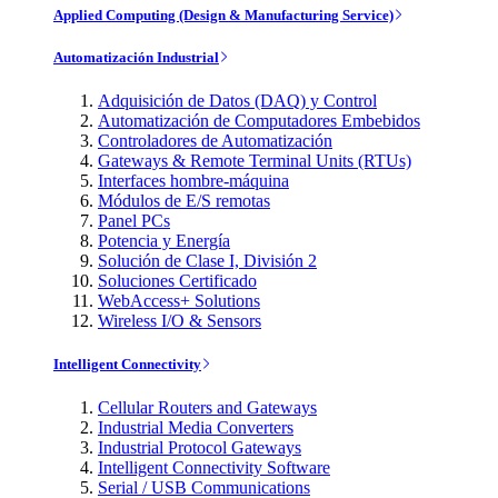
Applied Computing (Design & Manufacturing Service)
Automatización Industrial
Adquisición de Datos (DAQ) y Control
Automatización de Computadores Embebidos
Controladores de Automatización
Gateways & Remote Terminal Units (RTUs)
Interfaces hombre-máquina
Módulos de E/S remotas
Panel PCs
Potencia y Energía
Solución de Clase I, División 2
Soluciones Certificado
WebAccess+ Solutions
Wireless I/O & Sensors
Intelligent Connectivity
Cellular Routers and Gateways
Industrial Media Converters
Industrial Protocol Gateways
Intelligent Connectivity Software
Serial / USB Communications