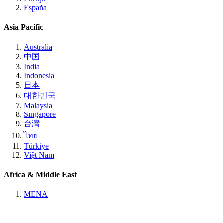
España
Asia Pacific
Australia
中国
India
Indonesia
日本
대한민국
Malaysia
Singapore
台灣
ไทย
Türkiye
Việt Nam
Africa & Middle East
MENA