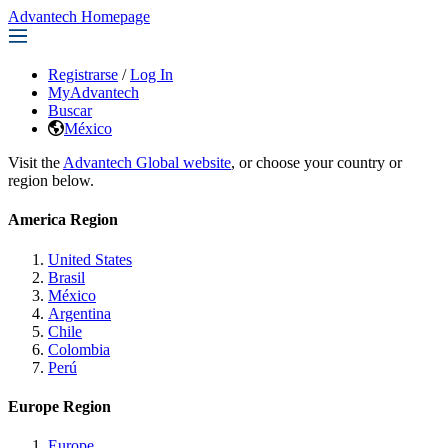
Advantech Homepage
Registrarse
/
Log In
MyAdvantech
Buscar
México
Visit the
Advantech Global website
, or choose your country or
region below.
America Region
United States
Brasil
México
Argentina
Chile
Colombia
Perú
Europe Region
Europe