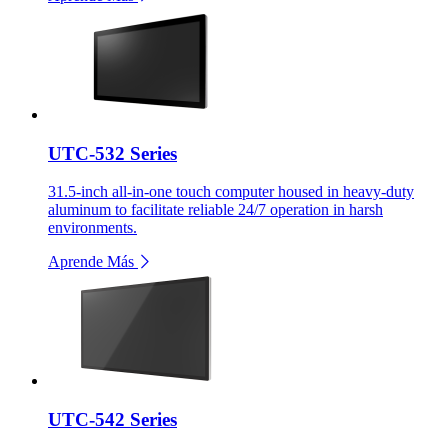
UTC-532 Series
31.5-inch all-in-one touch computer housed in heavy-duty
aluminum to facilitate reliable 24/7 operation in harsh
environments.
Aprende Más
UTC-542 Series