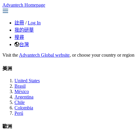
Advantech Homepage
註冊
/
Log In
我的研華
搜尋
台灣
Visit the
Advantech Global website
, or choose your country or region
美洲
United States
Brasil
México
Argentina
Chile
Colombia
Perú
歐洲