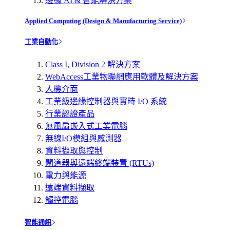
邊緣 AI & 智能解決方案
Applied Computing (Design & Manufacturing Service)
工業自動化
Class I, Division 2 解決方案
WebAccess工業物聯網應用軟體及解決方案
人機介面
工業級邊緣控制器與實時 I/O 系統
行業認證產品
無風扇嵌入式工業電腦
無線I/O模組與感測器
資料擷取與控制
閘道器與遠端終端裝置 (RTUs)
電力與能源
遠端資料擷取
觸控電腦
智能通訊