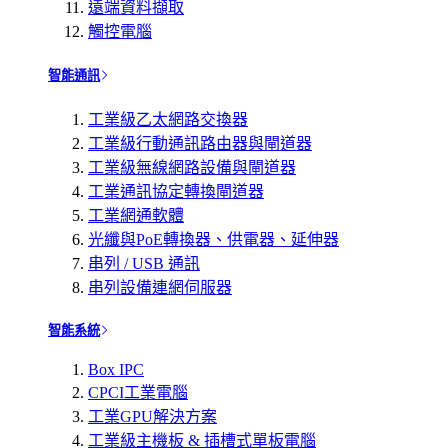
遠端資料擷取
觸控電腦
智能通訊
工業級乙太網路交換器
工業級行動通訊路由器與閘道器
工業級無線網路設備與閘道器
工業通訊協定轉換閘道器
工業網通軟體
光纖與PoE轉換器、供電器、延伸器
串列 / USB 通訊
串列設備連網伺服器
智能系統
Box IPC
CPCI工業電腦
工業GPU解決方案
工業級主機板 & 插槽式單板電腦