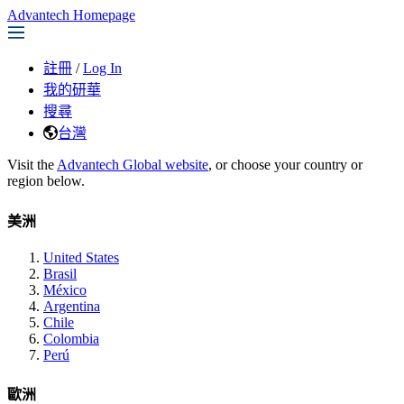
Advantech Homepage
註冊
/
Log In
我的研華
搜尋
台灣
Visit the
Advantech Global website
, or choose your country or
region below.
美洲
United States
Brasil
México
Argentina
Chile
Colombia
Perú
歐洲