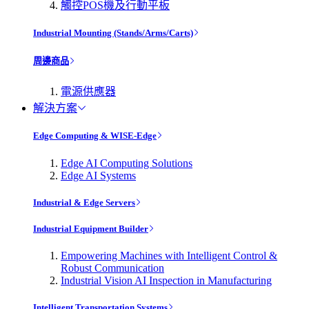
觸控POS機及行動平板
Industrial Mounting (Stands/Arms/Carts)
周邊商品
電源供應器
解決方案
Edge Computing & WISE-Edge
Edge AI Computing Solutions
Edge AI Systems
Industrial & Edge Servers
Industrial Equipment Builder
Empowering Machines with Intelligent Control &
Robust Communication
Industrial Vision AI Inspection in Manufacturing
Intelligent Transportation Systems