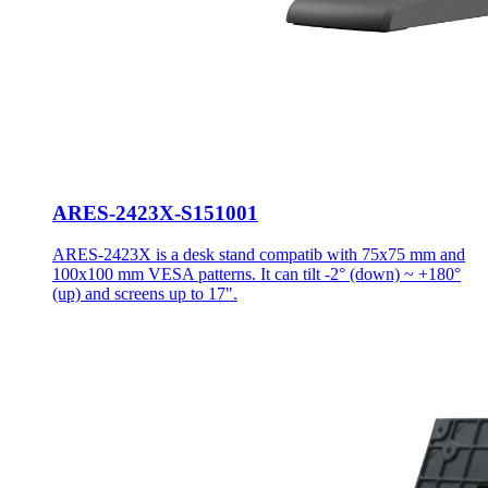
ARES-2423X-S151001
ARES-2423X is a desk stand compatib with 75x75 mm and
100x100 mm VESA patterns. It can tilt -2° (down) ~ +180°
(up) and screens up to 17".