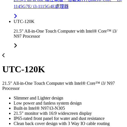
1145G7E/ i3-1115G4E處理器
UTC-120K
21.5" All-in-One Touch Computer with Intel® Core™ i3/
N97 Processor
UTC-120K
21.5" All-in-One Touch Computer with Intel® Core™ i3/ N97
Processor
Slimmer and Lighter design
Low power and fanless system design
Built-in Intel® N97/i3-N305
21.5" monitor with 16:9 widescreen display
IP65-rated front panel for water and dust resistance
Clean back cover design with 3 Way IO cable routing