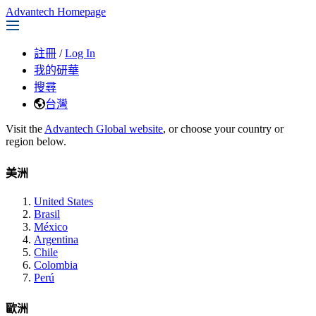
Advantech Homepage
註冊
/
Log In
我的研華
搜尋
台灣
Visit the
Advantech Global website
, or choose your country or
region below.
美洲
United States
Brasil
México
Argentina
Chile
Colombia
Perú
歐洲