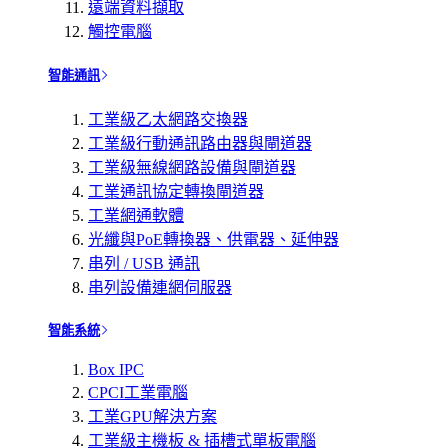
遠端資料擷取
觸控電腦
智能通訊
工業級乙太網路交換器
工業級行動通訊路由器與閘道器
工業級無線網路設備與閘道器
工業通訊協定轉換閘道器
工業網通軟體
光纖與PoE轉換器、供電器、延伸器
串列 / USB 通訊
串列設備連網伺服器
智能系統
Box IPC
CPCI工業電腦
工業GPU解決方案
工業級主機板 & 插槽式單板電腦