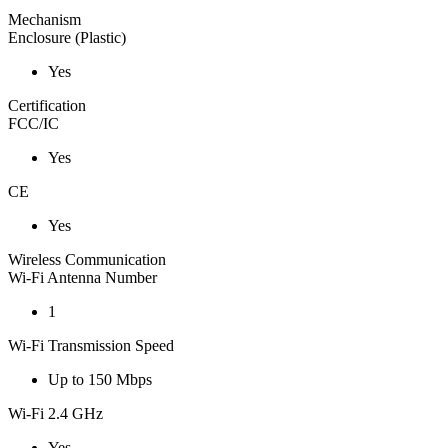
Mechanism
Enclosure (Plastic)
Yes
Certification
FCC/IC
Yes
CE
Yes
Wireless Communication
Wi-Fi Antenna Number
1
Wi-Fi Transmission Speed
Up to 150 Mbps
Wi-Fi 2.4 GHz
Yes