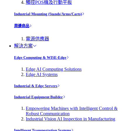
觸控POS機及行動平板
Industrial Mounting (Stands/Arms/Carts)
周邊商品
電源供應器
解決方案
Edge Computing & WISE-Edge
Edge AI Computing Solutions
Edge AI Systems
Industrial & Edge Servers
Industrial Equipment Builder
Empowering Machines with Intelligent Control &
Robust Communication
Industrial Vision AI Inspection in Manufacturing
Intelligent Transportation Systems