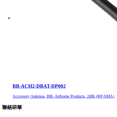
BB-ACH2-DBAT-DP002
Accessory Antenna, BB- Airborne Products, 2dBi (RP-SMA)
聯絡研華