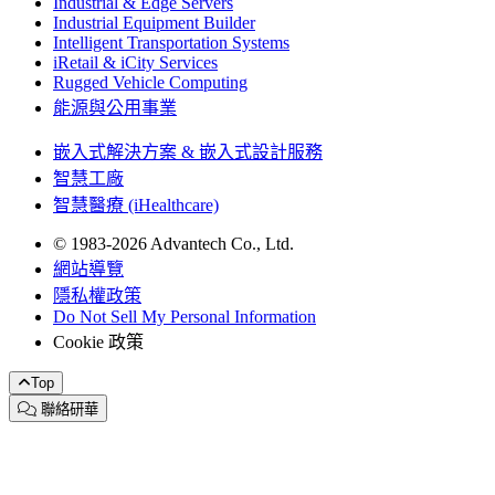
Industrial & Edge Servers
Industrial Equipment Builder
Intelligent Transportation Systems
iRetail & iCity Services
Rugged Vehicle Computing
能源與公用事業
嵌入式解決方案 & 嵌入式設計服務
智慧工廠
智慧醫療 (iHealthcare)
© 1983-2026 Advantech Co., Ltd.
網站導覽
隱私權政策
Do Not Sell My Personal Information
Cookie 政策
Top
聯絡研華