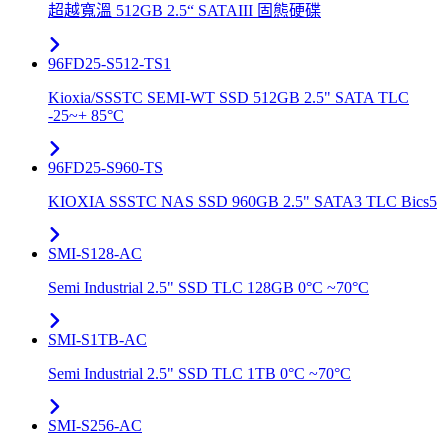
超越寬溫 512GB 2.5“ SATAIII 固態硬碟
96FD25-S512-TS1
Kioxia/SSSTC SEMI-WT SSD 512GB 2.5" SATA TLC
-25~+ 85°C
96FD25-S960-TS
KIOXIA SSSTC NAS SSD 960GB 2.5" SATA3 TLC Bics5
SMI-S128-AC
Semi Industrial 2.5" SSD TLC 128GB 0°C ~70°C
SMI-S1TB-AC
Semi Industrial 2.5" SSD TLC 1TB 0°C ~70°C
SMI-S256-AC