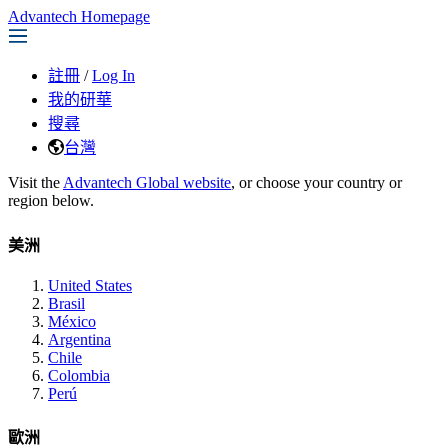
Advantech Homepage
註冊
/
Log In
我的研華
搜尋
台灣
Visit the
Advantech Global website
, or choose your country or
region below.
美洲
United States
Brasil
México
Argentina
Chile
Colombia
Perú
歐洲