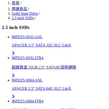
首頁
/
周邊商品
/
Solid State Drive
/
2.5 inch SSDs
/
2.5 inch SSDs
96FD25-S032-ASL
APACER 2.5" SATA 32G SLC LiteX
96FD25-S032-ITR4
超越寬溫 32GB 2.5“ SATAIII 固態硬碟
96FD25-S064-ASL
APACER 2.5" SATA 64G SLC LiteX
96FD25-S064-ITR4