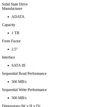
Solid State Drive
Manufacturer
ADATA
Capacity
1 TB
Form Factor
2.5"
Interface
SATA III
Sequential Read Performance
560 MB/s
Sequential Write Performance
500 MB/s
Dimensions (W x H x D)