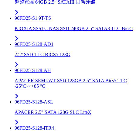
超越寬溫 64GB 2.5“ SATAIII 固態硬碟
96FD25-S1.9T-TS
KIOXIA SSSTC NAS SSD 240GB 2.5" SATA3 TLC Bics5
96FD25-S128-AD1
2.5” SSD TLC BICS5 128G
96FD25-S128-AH
APACER SEMI-WT SSD 128GB 2.5" SATA Bics5 TLC
-25°C ~ +85 °C
96FD25-S128-ASL
APACER 2.5" SATA 128G SLC LiteX
96FD25-S128-ITR4