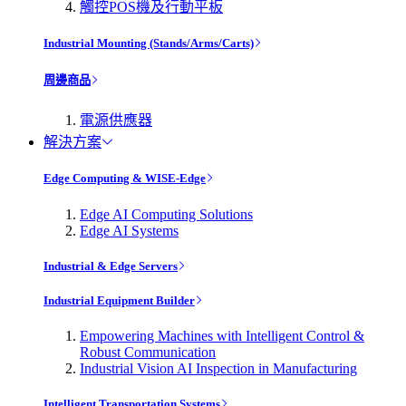
觸控POS機及行動平板
Industrial Mounting (Stands/Arms/Carts)
周邊商品
電源供應器
解決方案
Edge Computing & WISE-Edge
Edge AI Computing Solutions
Edge AI Systems
Industrial & Edge Servers
Industrial Equipment Builder
Empowering Machines with Intelligent Control &
Robust Communication
Industrial Vision AI Inspection in Manufacturing
Intelligent Transportation Systems