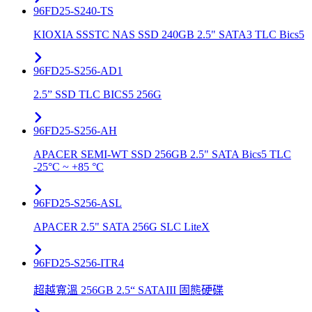
96FD25-S240-TS
KIOXIA SSSTC NAS SSD 240GB 2.5" SATA3 TLC Bics5
96FD25-S256-AD1
2.5” SSD TLC BICS5 256G
96FD25-S256-AH
APACER SEMI-WT SSD 256GB 2.5" SATA Bics5 TLC
-25°C ~ +85 °C
96FD25-S256-ASL
APACER 2.5" SATA 256G SLC LiteX
96FD25-S256-ITR4
超越寬溫 256GB 2.5“ SATAIII 固態硬碟