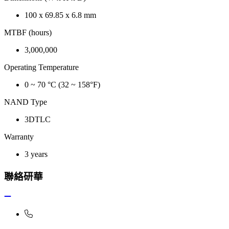
100 x 69.85 x 6.8 mm
MTBF (hours)
3,000,000
Operating Temperature
0 ~ 70 °C (32 ~ 158°F)
NAND Type
3DTLC
Warranty
3 years
聯絡研華