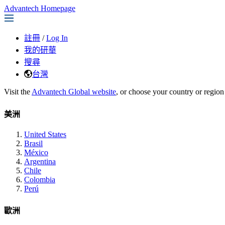
Advantech Homepage
註冊
/
Log In
我的研華
搜尋
台灣
Visit the
Advantech Global website
, or choose your country or region
美洲
United States
Brasil
México
Argentina
Chile
Colombia
Perú
歐洲