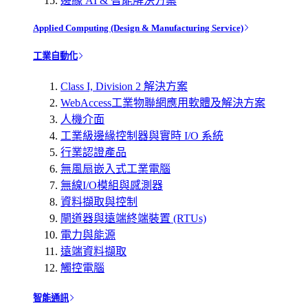
邊緣 AI & 智能解決方案
Applied Computing (Design & Manufacturing Service)
工業自動化
Class I, Division 2 解決方案
WebAccess工業物聯網應用軟體及解決方案
人機介面
工業級邊緣控制器與實時 I/O 系統
行業認證產品
無風扇嵌入式工業電腦
無線I/O模組與感測器
資料擷取與控制
閘道器與遠端終端裝置 (RTUs)
電力與能源
遠端資料擷取
觸控電腦
智能通訊