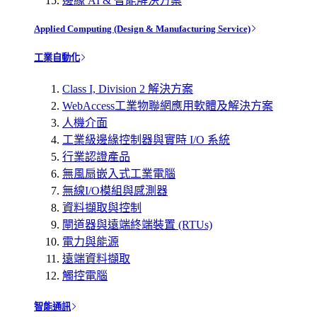
邊緣 AI & 智能解決方案
Applied Computing (Design & Manufacturing Service)
工業自動化
Class I, Division 2 解決方案
WebAccess工業物聯網應用軟體及解決方案
人機介面
工業級邊緣控制器與實時 I/O 系統
行業認證產品
無風扇嵌入式工業電腦
無線I/O模組與感測器
資料擷取與控制
閘道器與遠端終端裝置 (RTUs)
電力與能源
遠端資料擷取
觸控電腦
智能通訊