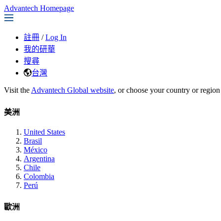
Advantech Homepage
註冊
/
Log In
我的研華
搜尋
台灣
Visit the
Advantech Global website
, or choose your country or region
美洲
United States
Brasil
México
Argentina
Chile
Colombia
Perú
歐洲