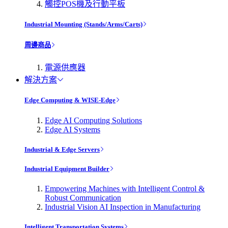
觸控POS機及行動平板
Industrial Mounting (Stands/Arms/Carts)
周邊商品
電源供應器
解決方案
Edge Computing & WISE-Edge
Edge AI Computing Solutions
Edge AI Systems
Industrial & Edge Servers
Industrial Equipment Builder
Empowering Machines with Intelligent Control &
Robust Communication
Industrial Vision AI Inspection in Manufacturing
Intelligent Transportation Systems