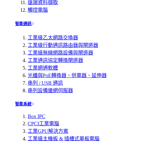
遠端資料擷取
觸控電腦
智能通訊
工業級乙太網路交換器
工業級行動通訊路由器與閘道器
工業級無線網路設備與閘道器
工業通訊協定轉換閘道器
工業網通軟體
光纖與PoE轉換器、供電器、延伸器
串列 / USB 通訊
串列設備連網伺服器
智能系統
Box IPC
CPCI工業電腦
工業GPU解決方案
工業級主機板 & 插槽式單板電腦