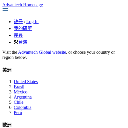
Advantech Homepage
註冊
/
Log In
我的研華
搜尋
台灣
Visit the
Advantech Global website
, or choose your country or
region below.
美洲
United States
Brasil
México
Argentina
Chile
Colombia
Perú
歐洲