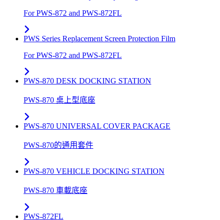
For PWS-872 and PWS-872FL
PWS Series Replacement Screen Protection Film
For PWS-872 and PWS-872FL
PWS-870 DESK DOCKING STATION
PWS-870 桌上型底座
PWS-870 UNIVERSAL COVER PACKAGE
PWS-870的通用套件
PWS-870 VEHICLE DOCKING STATION
PWS-870 車載底座
PWS-872FL