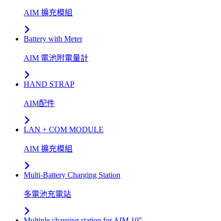
AIM 擴充模組
Battery with Meter
AIM 電池附電量計
HAND STRAP
AIM配件
LAN + COM MODULE
AIM 擴充模組
Multi-Battery Charging Station
多電池充電站
Multiple charging station for AIM 10"