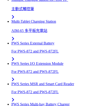
主動式觸控筆
Multi-Tablet Charging Station
AIM-65 多平板充電站
PWS Series External Battery
For PWS-872 and PWS-872FL
PWS Series I/O Extension Module
For PWS-872 and PWS-872FL
PWS Series MSR and Smart Card Reader
For PWS-872 and PWS-872FL
PWS Series Multi-bay Battery Charger