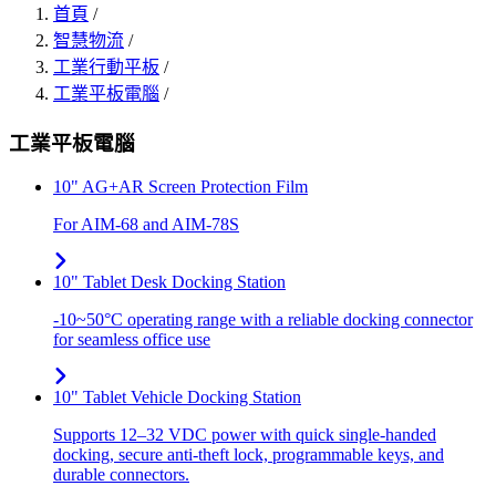
首頁
/
智慧物流
/
工業行動平板
/
工業平板電腦
/
工業平板電腦
10" AG+AR Screen Protection Film
For AIM-68 and AIM-78S
10" Tablet Desk Docking Station
-10~50°C operating range with a reliable docking connector
for seamless office use
10" Tablet Vehicle Docking Station
Supports 12–32 VDC power with quick single-handed
docking, secure anti-theft lock, programmable keys, and
durable connectors.