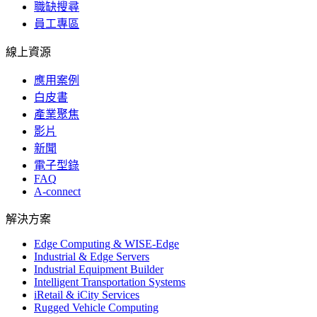
職缺搜尋
員工專區
線上資源
應用案例
白皮書
產業聚焦
影片
新聞
電子型錄
FAQ
A-connect
解決方案
Edge Computing & WISE-Edge
Industrial & Edge Servers
Industrial Equipment Builder
Intelligent Transportation Systems
iRetail & iCity Services
Rugged Vehicle Computing