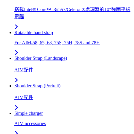
搭載Intel® Core™ i3/i5/i7/Celeron®處理器的10"強固平板
電腦
Rotatable hand strap
For AIM-58, 65, 68, 75S, 75H, 78S and 78H
Shoulder Strap (Landscape)
AIM配件
Shoulder Strap (Portrait)
AIM配件
Simple charger
AIM accessories