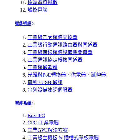
遠端資料擷取
觸控電腦
智能通訊
工業級乙太網路交換器
工業級行動通訊路由器與閘道器
工業級無線網路設備與閘道器
工業通訊協定轉換閘道器
工業網通軟體
光纖與PoE轉換器、供電器、延伸器
串列 / USB 通訊
串列設備連網伺服器
智能系統
Box IPC
CPCI工業電腦
工業GPU解決方案
工業級主機板 & 插槽式單板電腦