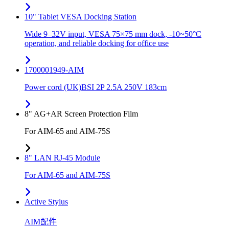
10" Tablet VESA Docking Station
Wide 9–32V input, VESA 75×75 mm dock, -10~50°C
operation, and reliable docking for office use
1700001949-AIM
Power cord (UK)BSI 2P 2.5A 250V 183cm
8" AG+AR Screen Protection Film
For AIM-65 and AIM-75S
8" LAN RJ-45 Module
For AIM-65 and AIM-75S
Active Stylus
AIM配件