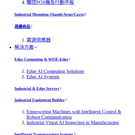
觸控POS機及行動平板
Industrial Mounting (Stands/Arms/Carts)
周邊商品
電源供應器
解決方案
Edge Computing & WISE-Edge
Edge AI Computing Solutions
Edge AI Systems
Industrial & Edge Servers
Industrial Equipment Builder
Empowering Machines with Intelligent Control &
Robust Communication
Industrial Vision AI Inspection in Manufacturing
Intelligent Transportation Systems