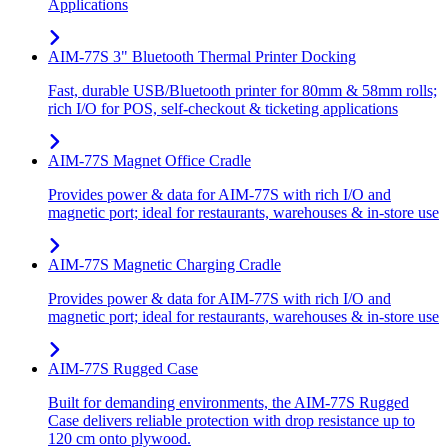
Applications
AIM-77S 3" Bluetooth Thermal Printer Docking
Fast, durable USB/Bluetooth printer for 80mm & 58mm rolls;
rich I/O for POS, self-checkout & ticketing applications
AIM-77S Magnet Office Cradle
Provides power & data for AIM-77S with rich I/O and
magnetic port; ideal for restaurants, warehouses & in-store use
AIM-77S Magnetic Charging Cradle
Provides power & data for AIM-77S with rich I/O and
magnetic port; ideal for restaurants, warehouses & in-store use
AIM-77S Rugged Case
Built for demanding environments, the AIM-77S Rugged
Case delivers reliable protection with drop resistance up to
120 cm onto plywood.