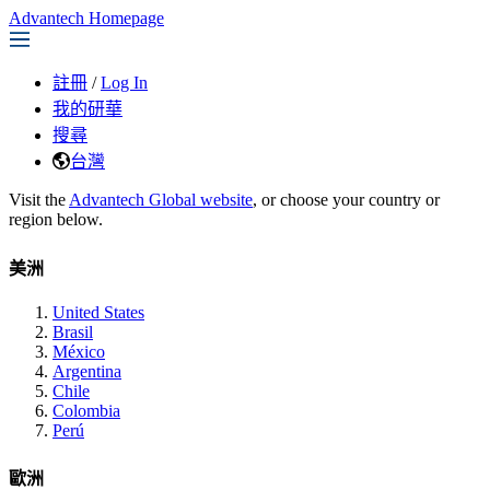
Advantech Homepage
註冊
/
Log In
我的研華
搜尋
台灣
Visit the
Advantech Global website
, or choose your country or
region below.
美洲
United States
Brasil
México
Argentina
Chile
Colombia
Perú
歐洲