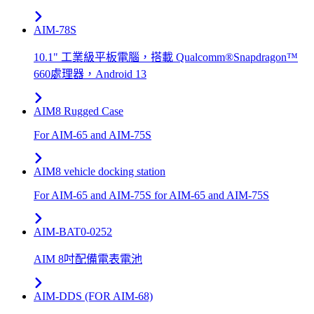
AIM-78S
10.1" 工業級平板電腦，搭載 Qualcomm®Snapdragon™
660處理器，Android 13
AIM8 Rugged Case
For AIM-65 and AIM-75S
AIM8 vehicle docking station
For AIM-65 and AIM-75S for AIM-65 and AIM-75S
AIM-BAT0-0252
AIM 8吋配備電表電池
AIM-DDS (FOR AIM-68)