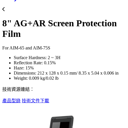
8" AG+AR Screen Protection
Film
For AIM-65 and AIM-75S
Surface Hardness: 2 ~ 3H
Reflection Rate: 0.15%
Haze: 15%
Dimensions: 212 x 128 x 0.15 mm/ 8.35 x 5.04 x 0.006 in
Weight: 0.009 kg/0.02 lb
技術資源連結：
產品型錄
技術文件下載