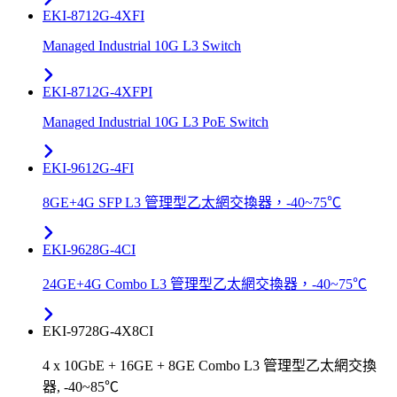
EKI-8712G-4XFI
Managed Industrial 10G L3 Switch
EKI-8712G-4XFPI
Managed Industrial 10G L3 PoE Switch
EKI-9612G-4FI
8GE+4G SFP L3 管理型乙太網交換器，-40~75℃
EKI-9628G-4CI
24GE+4G Combo L3 管理型乙太網交換器，-40~75℃
EKI-9728G-4X8CI
4 x 10GbE + 16GE + 8GE Combo L3 管理型乙太網交換
器, -40~85℃