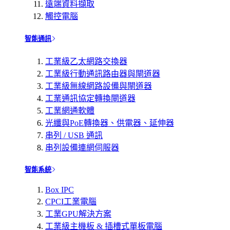
遠端資料擷取
觸控電腦
智能通訊
工業級乙太網路交換器
工業級行動通訊路由器與閘道器
工業級無線網路設備與閘道器
工業通訊協定轉換閘道器
工業網通軟體
光纖與PoE轉換器、供電器、延伸器
串列 / USB 通訊
串列設備連網伺服器
智能系統
Box IPC
CPCI工業電腦
工業GPU解決方案
工業級主機板 & 插槽式單板電腦