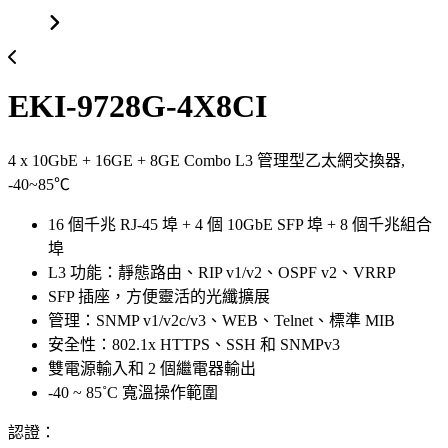
EKI-9728G-4X8CI
4 x 10GbE + 16GE + 8GE Combo L3 管理型乙太網交換器,
-40~85℃
16 個千兆 RJ-45 埠 + 4 個 10GbE SFP 埠 + 8 個千兆組合
埠
L3 功能：靜態路由、RIP v1/v2、OSPF v2、VRRP
SFP 插座，方便靈活的光纖擴展
管理：SNMP v1/v2c/v3、WEB、Telnet、標準 MIB
安全性：802.1x HTTPS、SSH 和 SNMPv3
雙電源輸入和 2 個繼電器輸出
-40 ~ 85˚C 寬溫操作範圍
認證：