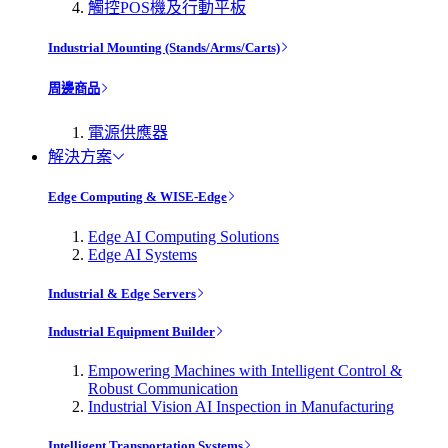
觸控POS機及行動平板
Industrial Mounting (Stands/Arms/Carts)
周邊商品
電源供應器
解決方案
Edge Computing & WISE-Edge
Edge AI Computing Solutions
Edge AI Systems
Industrial & Edge Servers
Industrial Equipment Builder
Empowering Machines with Intelligent Control &
Robust Communication
Industrial Vision AI Inspection in Manufacturing
Intelligent Transportation Systems