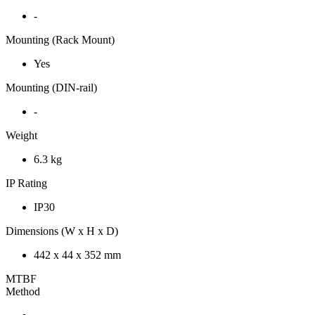
-
Mounting (Rack Mount)
Yes
Mounting (DIN-rail)
-
Weight
6.3 kg
IP Rating
IP30
Dimensions (W x H x D)
442 x 44 x 352 mm
MTBF
Method