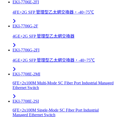
EKI-7706E-2FI
4FE+2G SFP 管理型乙太網交換器，-40~75℃
EKI-7706G-2F
4GE+2G SFP 管理型乙太網交換器
EKI-7706G-2FI
4GE+2G SFP 管理型乙太網交換器，-40~75℃
EKI-7708E-2MI
6FE+2x100M Multi-Mode SC Fiber Port Industrial Managed
Ethernet Switch
EKI-7708E-2SI
6FE+2x100M Single-Mode SC Fiber Port Industrial
Managed Ethernet Switch