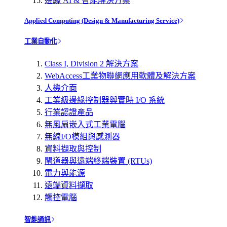
邊緣 AI & 智能解決方案
Applied Computing (Design & Manufacturing Service)
工業自動化
Class I, Division 2 解決方案
WebAccess工業物聯網應用軟體及解決方案
人機介面
工業級邊緣控制器與實時 I/O 系統
行業認證產品
無風扇嵌入式工業電腦
無線I/O模組與感測器
資料擷取與控制
閘道器與遠端終端裝置 (RTUs)
電力與能源
遠端資料擷取
觸控電腦
智能通訊