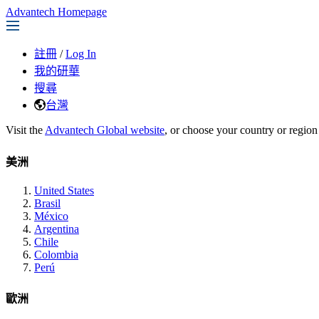
Advantech Homepage
註冊
/
Log In
我的研華
搜尋
台灣
Visit the
Advantech Global website
, or choose your country or region
美洲
United States
Brasil
México
Argentina
Chile
Colombia
Perú
歐洲