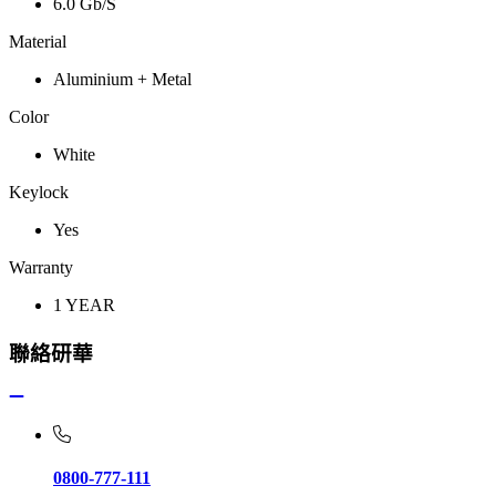
6.0 Gb/S
Material
Aluminium + Metal
Color
White
Keylock
Yes
Warranty
1 YEAR
聯絡研華
0800-777-111