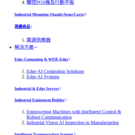
觸控POS機及行動平板
Industrial Mounting (Stands/Arms/Carts)
周邊商品
電源供應器
解決方案
Edge Computing & WISE-Edge
Edge AI Computing Solutions
Edge AI Systems
Industrial & Edge Servers
Industrial Equipment Builder
Empowering Machines with Intelligent Control &
Robust Communication
Industrial Vision AI Inspection in Manufacturing
Intelligent Transportation Systems