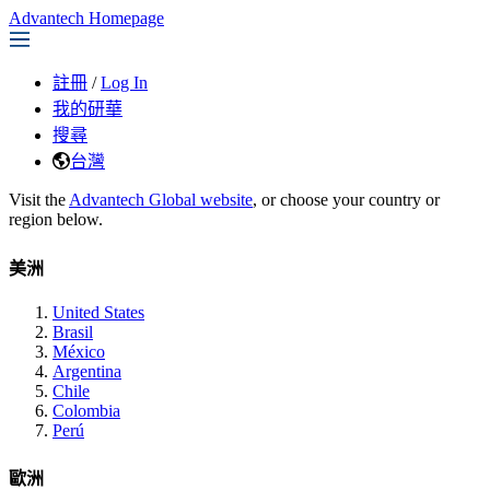
Advantech Homepage
註冊
/
Log In
我的研華
搜尋
台灣
Visit the
Advantech Global website
, or choose your country or
region below.
美洲
United States
Brasil
México
Argentina
Chile
Colombia
Perú
歐洲