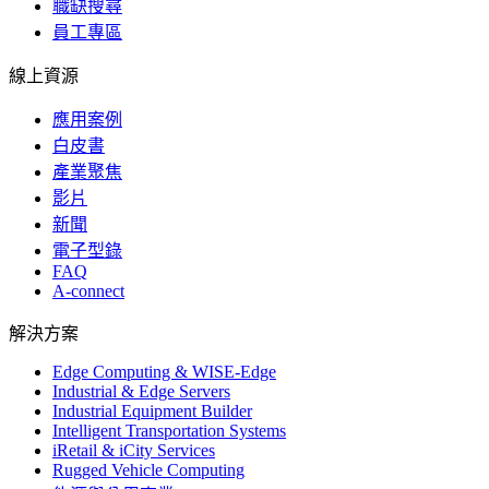
職缺搜尋
員工專區
線上資源
應用案例
白皮書
產業聚焦
影片
新聞
電子型錄
FAQ
A-connect
解決方案
Edge Computing & WISE-Edge
Industrial & Edge Servers
Industrial Equipment Builder
Intelligent Transportation Systems
iRetail & iCity Services
Rugged Vehicle Computing