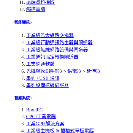
遠端資料擷取
觸控電腦
智能通訊
工業級乙太網路交換器
工業級行動通訊路由器與閘道器
工業級無線網路設備與閘道器
工業通訊協定轉換閘道器
工業網通軟體
光纖與PoE轉換器、供電器、延伸器
串列 / USB 通訊
串列設備連網伺服器
智能系統
Box IPC
CPCI工業電腦
工業GPU解決方案
工業級主機板 & 插槽式單板電腦