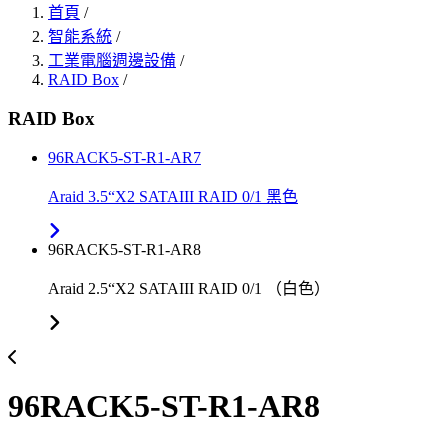
首頁
/
智能系統
/
工業電腦週邊設備
/
RAID Box
/
RAID Box
96RACK5-ST-R1-AR7
Araid 3.5“X2 SATAIII RAID 0/1 黑色
96RACK5-ST-R1-AR8
Araid 2.5“X2 SATAIII RAID 0/1 （白色）
96RACK5-ST-R1-AR8