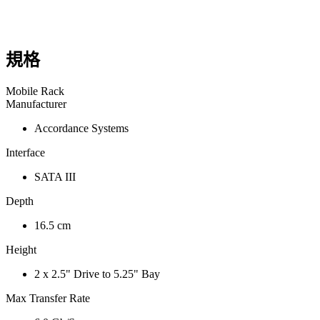
規格
Mobile Rack
Manufacturer
Accordance Systems
Interface
SATA III
Depth
16.5 cm
Height
2 x 2.5" Drive to 5.25" Bay
Max Transfer Rate