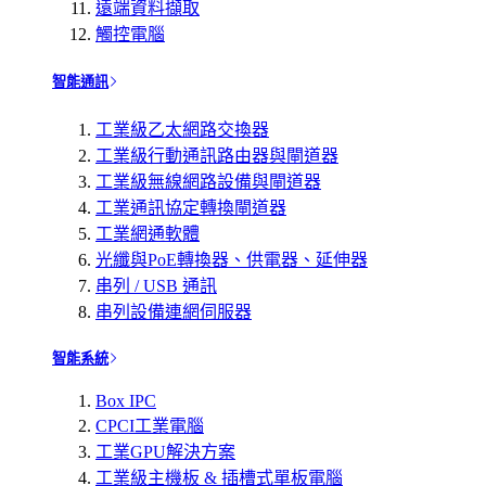
遠端資料擷取
觸控電腦
智能通訊
工業級乙太網路交換器
工業級行動通訊路由器與閘道器
工業級無線網路設備與閘道器
工業通訊協定轉換閘道器
工業網通軟體
光纖與PoE轉換器、供電器、延伸器
串列 / USB 通訊
串列設備連網伺服器
智能系統
Box IPC
CPCI工業電腦
工業GPU解決方案
工業級主機板 & 插槽式單板電腦