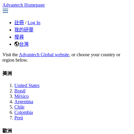
Advantech Homepage
註冊
/
Log In
我的研華
搜尋
台灣
Visit the
Advantech Global website
, or choose your country or
region below.
美洲
United States
Brasil
México
Argentina
Chile
Colombia
Perú
歐洲