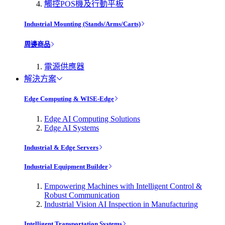
觸控POS機及行動平板
Industrial Mounting (Stands/Arms/Carts)
周邊商品
電源供應器
解決方案
Edge Computing & WISE-Edge
Edge AI Computing Solutions
Edge AI Systems
Industrial & Edge Servers
Industrial Equipment Builder
Empowering Machines with Intelligent Control &
Robust Communication
Industrial Vision AI Inspection in Manufacturing
Intelligent Transportation Systems