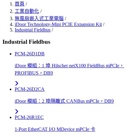
首頁
/
工業自動化
/
無風扇嵌入式工業電腦
/
iDoor Technology-Mini PCIE Expansion Kit
/
Industrial Fieldbus
/
Industrial Fieldbus
PCM-26D1DB
iDoor 模組：1 埠 Hilscher netX100 FieldBus mPCIe，
PROFIBUS，DB9
PCM-26D2CA
iDoor 模組：2 埠隔離式 CANBus mPCIe，DB9
PCM-26R1EC
1-Port EtherCAT I/O MDevice mPCIe 卡