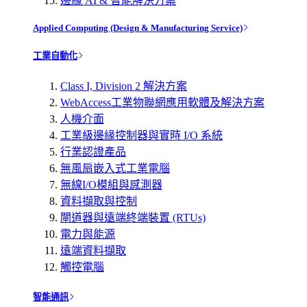
邊緣 AI & 智能解決方案
Applied Computing (Design & Manufacturing Service)
工業自動化
Class I, Division 2 解決方案
WebAccess工業物聯網應用軟體及解決方案
人機介面
工業級邊緣控制器與實時 I/O 系統
行業認證產品
無風扇嵌入式工業電腦
無線I/O模組與感測器
資料擷取與控制
閘道器與遠端終端裝置 (RTUs)
電力與能源
遠端資料擷取
觸控電腦
智能通訊