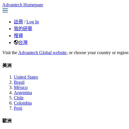
Advantech Homepage
註冊
/
Log In
我的研華
搜尋
台灣
Visit the
Advantech Global website
, or choose your country or region
美洲
United States
Brasil
México
Argentina
Chile
Colombia
Perú
歐洲