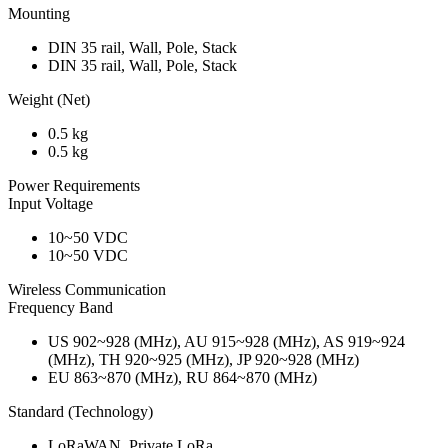
Mounting
DIN 35 rail, Wall, Pole, Stack
DIN 35 rail, Wall, Pole, Stack
Weight (Net)
0.5 kg
0.5 kg
Power Requirements
Input Voltage
10~50 VDC
10~50 VDC
Wireless Communication
Frequency Band
US 902~928 (MHz), AU 915~928 (MHz), AS 919~924
(MHz), TH 920~925 (MHz), JP 920~928 (MHz)
EU 863~870 (MHz), RU 864~870 (MHz)
Standard (Technology)
LoRaWAN, Private LoRa