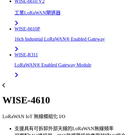
WISE-6610 V2
工業LoRaWAN閘道器
WISE-6610P
16ch Industrial LoRaWAN® Enabled Gateway
WISE-R311
LoRaWAN® Enabled Gateway Module
WISE-4610
LoRaWAN IoT 無線模組化 I/O
支援具有可拆卸外部天線的LoRaWAN無線頻率