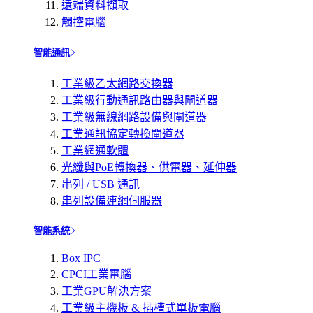
遠端資料擷取
觸控電腦
智能通訊
工業級乙太網路交換器
工業級行動通訊路由器與閘道器
工業級無線網路設備與閘道器
工業通訊協定轉換閘道器
工業網通軟體
光纖與PoE轉換器、供電器、延伸器
串列 / USB 通訊
串列設備連網伺服器
智能系統
Box IPC
CPCI工業電腦
工業GPU解決方案
工業級主機板 & 插槽式單板電腦