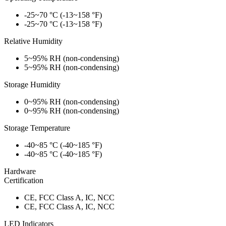
-25~70 °C (-13~158 °F)
-25~70 °C (-13~158 °F)
Relative Humidity
5~95% RH (non-condensing)
5~95% RH (non-condensing)
Storage Humidity
0~95% RH (non-condensing)
0~95% RH (non-condensing)
Storage Temperature
-40~85 °C (-40~185 °F)
-40~85 °C (-40~185 °F)
Hardware
Certification
CE, FCC Class A, IC, NCC
CE, FCC Class A, IC, NCC
LED Indicators