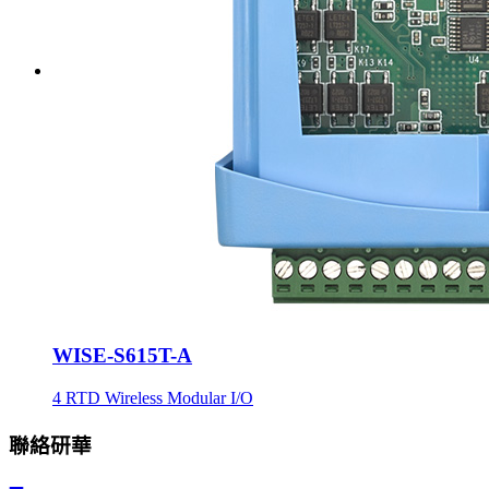
WISE-S615T-A
4 RTD Wireless Modular I/O
聯絡研華