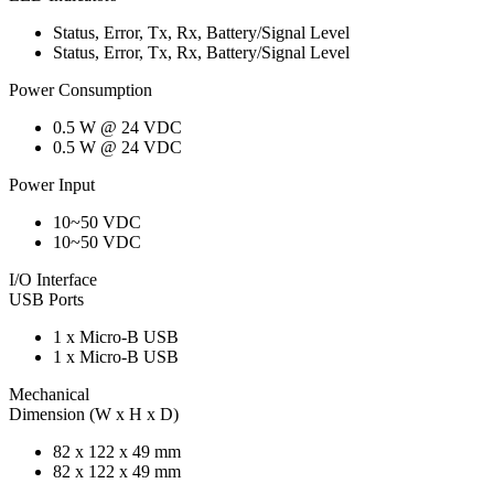
Status, Error, Tx, Rx, Battery/Signal Level
Status, Error, Tx, Rx, Battery/Signal Level
Power Consumption
0.5 W @ 24 VDC
0.5 W @ 24 VDC
Power Input
10~50 VDC
10~50 VDC
I/O Interface
USB Ports
1 x Micro-B USB
1 x Micro-B USB
Mechanical
Dimension (W x H x D)
82 x 122 x 49 mm
82 x 122 x 49 mm