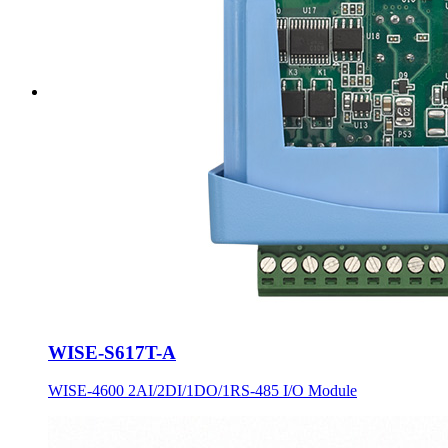
WISE-S617T-A
WISE-4600 2AI/2DI/1DO/1RS-485 I/O Module