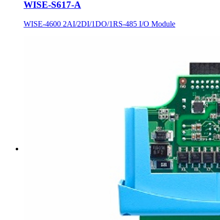
WISE-S617-A
WISE-4600 2AI/2DI/1DO/1RS-485 I/O Module