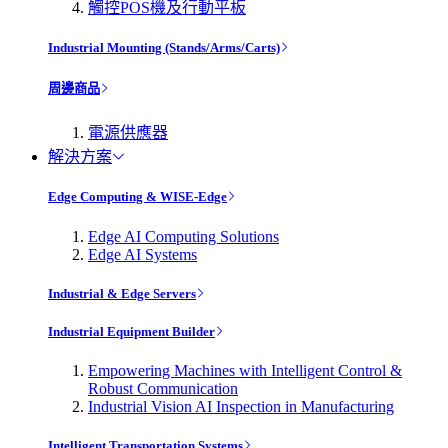
觸控POS機及行動平板
Industrial Mounting (Stands/Arms/Carts)
周邊商品
電源供應器
解決方案
Edge Computing & WISE-Edge
Edge AI Computing Solutions
Edge AI Systems
Industrial & Edge Servers
Industrial Equipment Builder
Empowering Machines with Intelligent Control &
Robust Communication
Industrial Vision AI Inspection in Manufacturing
Intelligent Transportation Systems