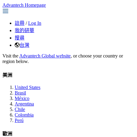
Advantech Homepage
註冊
/
Log In
我的研華
搜尋
台灣
Visit the
Advantech Global website
, or choose your country or
region below.
美洲
United States
Brasil
México
Argentina
Chile
Colombia
Perú
歐洲