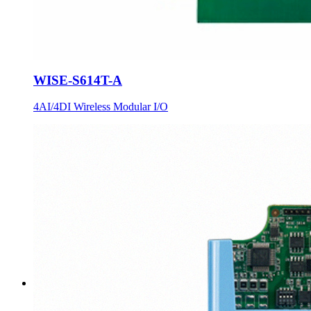
WISE-S614T-A
4AI/4DI Wireless Modular I/O