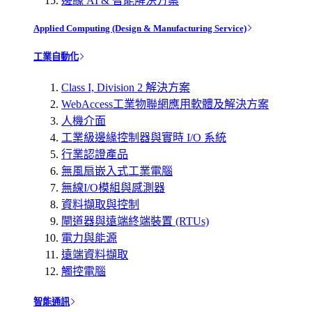
邊緣 AI & 智能解決方案
Applied Computing (Design & Manufacturing Service)
工業自動化
Class I, Division 2 解決方案
WebAccess工業物聯網應用軟體及解決方案
人機介面
工業級邊緣控制器與實時 I/O 系統
行業認證產品
無風扇嵌入式工業電腦
無線I/O模組與感測器
資料擷取與控制
閘道器與遠端終端裝置 (RTUs)
電力與能源
遠端資料擷取
觸控電腦
智能通訊