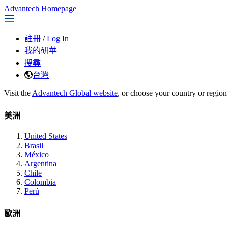
Advantech Homepage
註冊
/
Log In
我的研華
搜尋
台灣
Visit the
Advantech Global website
, or choose your country or region
美洲
United States
Brasil
México
Argentina
Chile
Colombia
Perú
歐洲