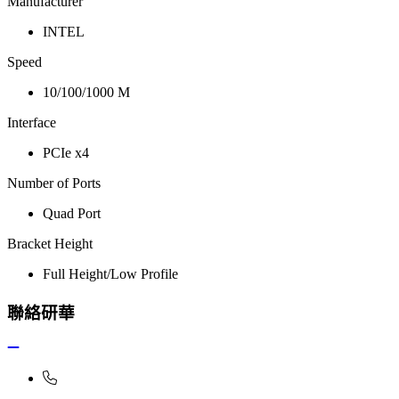
Manufacturer
INTEL
Speed
10/100/1000 M
Interface
PCIe x4
Number of Ports
Quad Port
Bracket Height
Full Height/Low Profile
聯絡研華