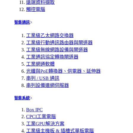
遠端資料擷取
觸控電腦
智能通訊
工業級乙太網路交換器
工業級行動通訊路由器與閘道器
工業級無線網路設備與閘道器
工業通訊協定轉換閘道器
工業網通軟體
光纖與PoE轉換器、供電器、延伸器
串列 / USB 通訊
串列設備連網伺服器
智能系統
Box IPC
CPCI工業電腦
工業GPU解決方案
工業級主機板 & 插槽式單板電腦