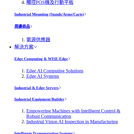
觸控POS機及行動平板
Industrial Mounting (Stands/Arms/Carts)
周邊商品
電源供應器
解決方案
Edge Computing & WISE-Edge
Edge AI Computing Solutions
Edge AI Systems
Industrial & Edge Servers
Industrial Equipment Builder
Empowering Machines with Intelligent Control &
Robust Communication
Industrial Vision AI Inspection in Manufacturing
Intelligent Transportation Systems