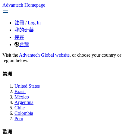
Advantech Homepage
註冊
/
Log In
我的研華
搜尋
台灣
Visit the
Advantech Global website
, or choose your country or
region below.
美洲
United States
Brasil
México
Argentina
Chile
Colombia
Perú
歐洲