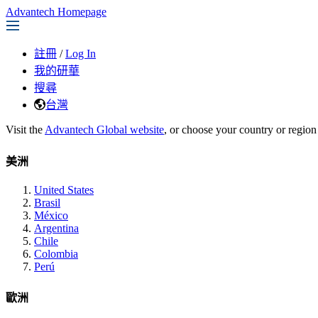
Advantech Homepage
註冊
/
Log In
我的研華
搜尋
台灣
Visit the
Advantech Global website
, or choose your country or region
美洲
United States
Brasil
México
Argentina
Chile
Colombia
Perú
歐洲