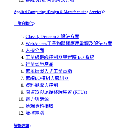
邊緣 AI & 智能解決方案
Applied Computing (Design & Manufacturing Service)
工業自動化
Class I, Division 2 解決方案
WebAccess工業物聯網應用軟體及解決方案
人機介面
工業級邊緣控制器與實時 I/O 系統
行業認證產品
無風扇嵌入式工業電腦
無線I/O模組與感測器
資料擷取與控制
閘道器與遠端終端裝置 (RTUs)
電力與能源
遠端資料擷取
觸控電腦
智能通訊