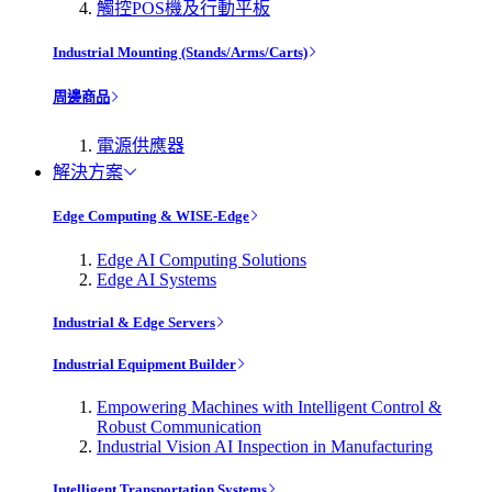
觸控POS機及行動平板
Industrial Mounting (Stands/Arms/Carts)
周邊商品
電源供應器
解決方案
Edge Computing & WISE-Edge
Edge AI Computing Solutions
Edge AI Systems
Industrial & Edge Servers
Industrial Equipment Builder
Empowering Machines with Intelligent Control &
Robust Communication
Industrial Vision AI Inspection in Manufacturing
Intelligent Transportation Systems