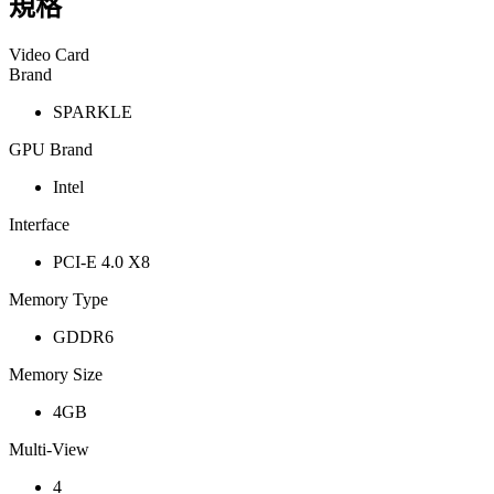
規格
Video Card
Brand
SPARKLE
GPU Brand
Intel
Interface
PCI-E 4.0 X8
Memory Type
GDDR6
Memory Size
4GB
Multi-View
4