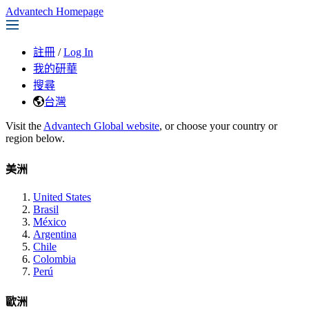
Advantech Homepage
註冊
/
Log In
我的研華
搜尋
台灣
Visit the
Advantech Global website
, or choose your country or
region below.
美洲
United States
Brasil
México
Argentina
Chile
Colombia
Perú
歐洲