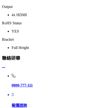
Output
4x HDMI
RoHS Status
YES
Bracket
Full Height
聯絡研華
0800-777-111
報價諮詢