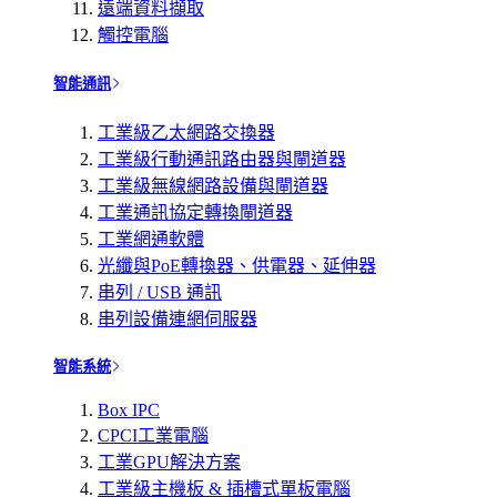
遠端資料擷取
觸控電腦
智能通訊
工業級乙太網路交換器
工業級行動通訊路由器與閘道器
工業級無線網路設備與閘道器
工業通訊協定轉換閘道器
工業網通軟體
光纖與PoE轉換器、供電器、延伸器
串列 / USB 通訊
串列設備連網伺服器
智能系統
Box IPC
CPCI工業電腦
工業GPU解決方案
工業級主機板 & 插槽式單板電腦