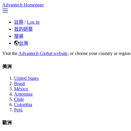
Advantech Homepage
註冊
/
Log In
我的研華
搜尋
台灣
Visit the
Advantech Global website
, or choose your country or region
美洲
United States
Brasil
México
Argentina
Chile
Colombia
Perú
歐洲