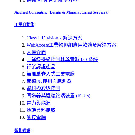
邊緣 AI & 智能解決方案
Applied Computing (Design & Manufacturing Service)
工業自動化
Class I, Division 2 解決方案
WebAccess工業物聯網應用軟體及解決方案
人機介面
工業級邊緣控制器與實時 I/O 系統
行業認證產品
無風扇嵌入式工業電腦
無線I/O模組與感測器
資料擷取與控制
閘道器與遠端終端裝置 (RTUs)
電力與能源
遠端資料擷取
觸控電腦
智能通訊