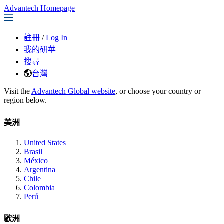
Advantech Homepage
註冊
/
Log In
我的研華
搜尋
台灣
Visit the
Advantech Global website
, or choose your country or
region below.
美洲
United States
Brasil
México
Argentina
Chile
Colombia
Perú
歐洲