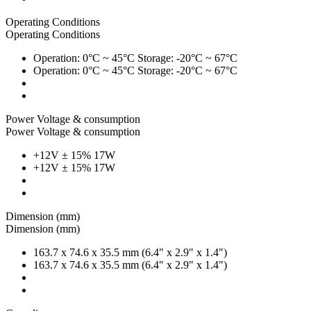
Operating Conditions
Operating Conditions
Operation: 0°C ~ 45°C Storage: -20°C ~ 67°C
Operation: 0°C ~ 45°C Storage: -20°C ~ 67°C
Power Voltage & consumption
Power Voltage & consumption
+12V ± 15% 17W
+12V ± 15% 17W
Dimension (mm)
Dimension (mm)
163.7 x 74.6 x 35.5 mm (6.4" x 2.9" x 1.4")
163.7 x 74.6 x 35.5 mm (6.4" x 2.9" x 1.4")