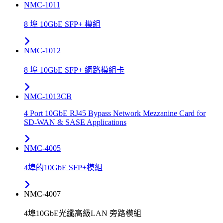
NMC-1011
8 埠 10GbE SFP+ 模組
NMC-1012
8 埠 10GbE SFP+ 網路模組卡
NMC-1013CB
4 Port 10GbE RJ45 Bypass Network Mezzanine Card for
SD-WAN & SASE Applications
NMC-4005
4埠的10GbE SFP+模組
NMC-4007
4埠10GbE光纖高級LAN 旁路模組