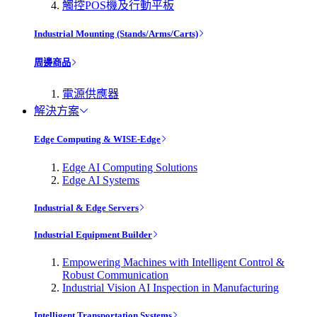
觸控POS機及行動平板
Industrial Mounting (Stands/Arms/Carts)
周邊商品
電源供應器
解決方案
Edge Computing & WISE-Edge
Edge AI Computing Solutions
Edge AI Systems
Industrial & Edge Servers
Industrial Equipment Builder
Empowering Machines with Intelligent Control &
Robust Communication
Industrial Vision AI Inspection in Manufacturing
Intelligent Transportation Systems