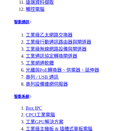
遠端資料擷取
觸控電腦
智能通訊
工業級乙太網路交換器
工業級行動通訊路由器與閘道器
工業級無線網路設備與閘道器
工業通訊協定轉換閘道器
工業網通軟體
光纖與PoE轉換器、供電器、延伸器
串列 / USB 通訊
串列設備連網伺服器
智能系統
Box IPC
CPCI工業電腦
工業GPU解決方案
工業級主機板 & 插槽式單板電腦