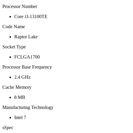
Processor Number
Core i3-13100TE
Code Name
Raptor Lake
Socket Type
FCLGA1700
Processor Base Frequency
2.4 GHz
Cache Memory
8 MB
Manufacturing Technology
Intel 7
sSpec