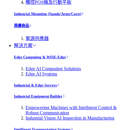
觸控POS機及行動平板
Industrial Mounting (Stands/Arms/Carts)
周邊商品
電源供應器
解決方案
Edge Computing & WISE-Edge
Edge AI Computing Solutions
Edge AI Systems
Industrial & Edge Servers
Industrial Equipment Builder
Empowering Machines with Intelligent Control &
Robust Communication
Industrial Vision AI Inspection in Manufacturing
Intelligent Transportation Systems