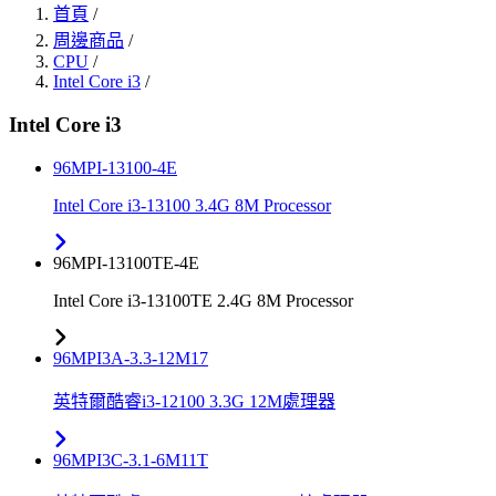
首頁
/
周邊商品
/
CPU
/
Intel Core i3
/
Intel Core i3
96MPI-13100-4E
Intel Core i3-13100 3.4G 8M Processor
96MPI-13100TE-4E
Intel Core i3-13100TE 2.4G 8M Processor
96MPI3A-3.3-12M17
英特爾酷睿i3-12100 3.3G 12M處理器
96MPI3C-3.1-6M11T