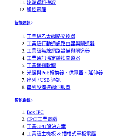
遠端資料擷取
觸控電腦
智能通訊
工業級乙太網路交換器
工業級行動通訊路由器與閘道器
工業級無線網路設備與閘道器
工業通訊協定轉換閘道器
工業網通軟體
光纖與PoE轉換器、供電器、延伸器
串列 / USB 通訊
串列設備連網伺服器
智能系統
Box IPC
CPCI工業電腦
工業GPU解決方案
工業級主機板 & 插槽式單板電腦