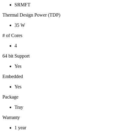
SRMFT
Thermal Design Power (TDP)
35 W
# of Cores
4
64 bit Support
Yes
Embedded
Yes
Package
Tray
Warranty
1 year