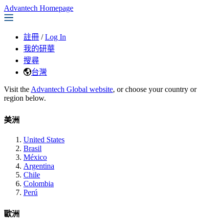
Advantech Homepage
註冊
/
Log In
我的研華
搜尋
台灣
Visit the
Advantech Global website
, or choose your country or
region below.
美洲
United States
Brasil
México
Argentina
Chile
Colombia
Perú
歐洲