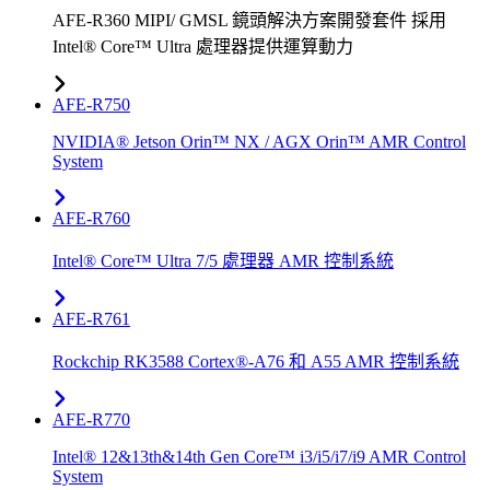
AFE-R360 MIPI/ GMSL 鏡頭解決方案開發套件 採用
Intel® Core™ Ultra 處理器提供運算動力
AFE-R750
NVIDIA® Jetson Orin™ NX / AGX Orin™ AMR Control
System
AFE-R760
Intel® Core™ Ultra 7/5 處理器 AMR 控制系統
AFE-R761
Rockchip RK3588 Cortex®-A76 和 A55 AMR 控制系統
AFE-R770
Intel® 12&13th&14th Gen Core™ i3/i5/i7/i9 AMR Control
System