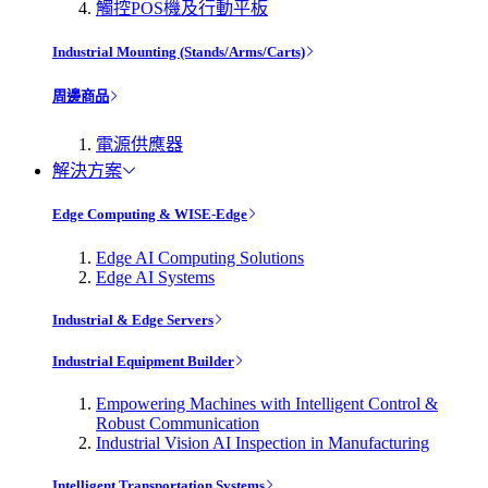
觸控POS機及行動平板
Industrial Mounting (Stands/Arms/Carts)
周邊商品
電源供應器
解決方案
Edge Computing & WISE-Edge
Edge AI Computing Solutions
Edge AI Systems
Industrial & Edge Servers
Industrial Equipment Builder
Empowering Machines with Intelligent Control &
Robust Communication
Industrial Vision AI Inspection in Manufacturing
Intelligent Transportation Systems