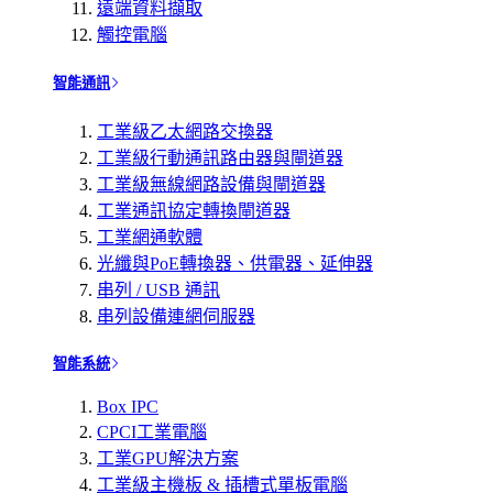
遠端資料擷取
觸控電腦
智能通訊
工業級乙太網路交換器
工業級行動通訊路由器與閘道器
工業級無線網路設備與閘道器
工業通訊協定轉換閘道器
工業網通軟體
光纖與PoE轉換器、供電器、延伸器
串列 / USB 通訊
串列設備連網伺服器
智能系統
Box IPC
CPCI工業電腦
工業GPU解決方案
工業級主機板 & 插槽式單板電腦