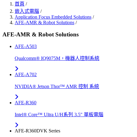
首頁
/
嵌入式電腦
/
Application Focus Embedded Solutions
/
AFE-AMR & Robot Solutions
/
AFE-AMR & Robot Solutions
AFE-A503
Qualcomm® IQ9075M，機器人控制系統
AFE-A702
NVIDIA® Jetson Thor™ AMR 控制 系統
AFE-R360
Intel® Core™ Ultra U/H系列 3.5" 單板電腦
AFE-R360DVK Series