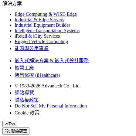
解決方案
Edge Computing & WISE-Edge
Industrial & Edge Servers
Industrial Equipment Builder
Intelligent Transportation Systems
iRetail & iCity Services
Rugged Vehicle Computing
能源與公用事業
嵌入式解決方案 & 嵌入式設計服務
智慧工廠
智慧醫療 (iHealthcare)
© 1983-2026 Advantech Co., Ltd.
網站導覽
隱私權政策
Do Not Sell My Personal Information
Cookie 政策
Top
聯絡研華