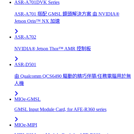
ASR-A701DVK Series
ASR-A701 搭配 GMSL 鏡頭解決方案 由 NVIDIA®
Jetson Orin™ NX 加速
ASR-A702
NVIDIA® Jetson Thor™ AMR 控制板
ASR-D501
由 Qualcomm QCS6490 驅動的精巧伴隨/任務電腦用於無
人機
MIOe-GMSL
GMSL Input Module Card, for AFE-R360 series
MIOe-MIPI