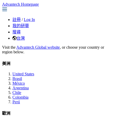
Advantech Homepage
註冊
/
Log In
我的研華
搜尋
台灣
Visit the
Advantech Global website
, or choose your country or
region below.
美洲
United States
Brasil
México
Argentina
Chile
Colombia
Perú
歐洲