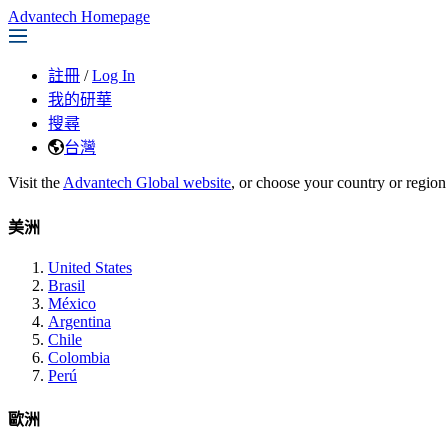
Advantech Homepage
註冊
/
Log In
我的研華
搜尋
台灣
Visit the
Advantech Global website
, or choose your country or region
美洲
United States
Brasil
México
Argentina
Chile
Colombia
Perú
歐洲