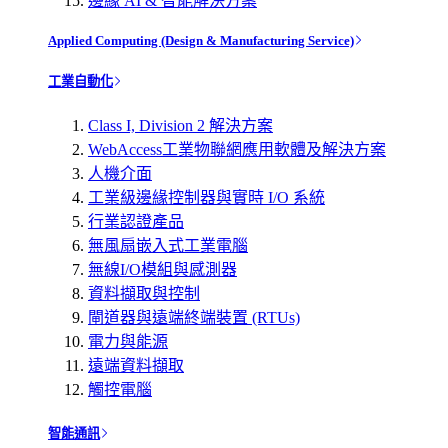
邊緣 AI & 智能解決方案
Applied Computing (Design & Manufacturing Service)
工業自動化
Class I, Division 2 解決方案
WebAccess工業物聯網應用軟體及解決方案
人機介面
工業級邊緣控制器與實時 I/O 系統
行業認證產品
無風扇嵌入式工業電腦
無線I/O模組與感測器
資料擷取與控制
閘道器與遠端終端裝置 (RTUs)
電力與能源
遠端資料擷取
觸控電腦
智能通訊