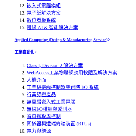
嵌入式電腦模組
電子紙解決方案
數位看板系統
邊緣 AI & 智能解決方案
Applied Computing (Design & Manufacturing Service)
工業自動化
Class I, Division 2 解決方案
WebAccess工業物聯網應用軟體及解決方案
人機介面
工業級邊緣控制器與實時 I/O 系統
行業認證產品
無風扇嵌入式工業電腦
無線I/O模組與感測器
資料擷取與控制
閘道器與遠端終端裝置 (RTUs)
電力與能源