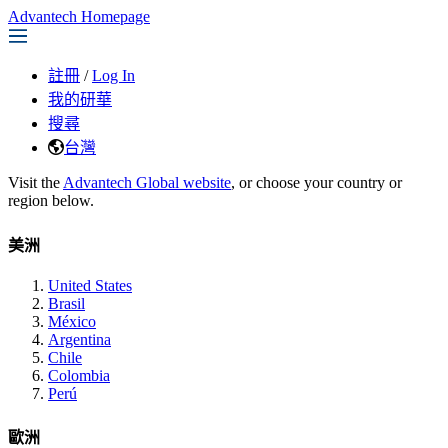
Advantech Homepage
註冊
/
Log In
我的研華
搜尋
台灣
Visit the
Advantech Global website
, or choose your country or
region below.
美洲
United States
Brasil
México
Argentina
Chile
Colombia
Perú
歐洲