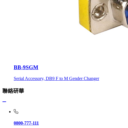
BB-9SGM
Serial Accessory, DB9 F to M Gender Changer
聯絡研華
0800-777-111