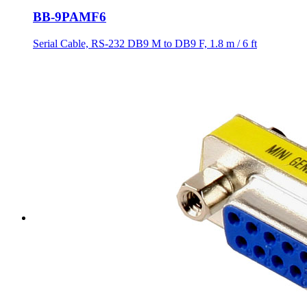
BB-9PAMF6
Serial Cable, RS-232 DB9 M to DB9 F, 1.8 m / 6 ft