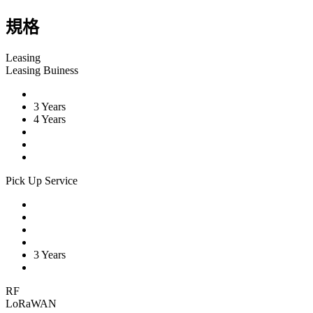
規格
Leasing
Leasing Buiness
3 Years
4 Years
Pick Up Service
3 Years
RF
LoRaWAN