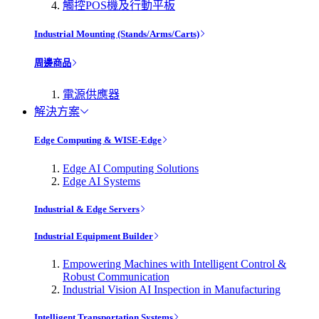
觸控POS機及行動平板
Industrial Mounting (Stands/Arms/Carts)
周邊商品
電源供應器
解決方案
Edge Computing & WISE-Edge
Edge AI Computing Solutions
Edge AI Systems
Industrial & Edge Servers
Industrial Equipment Builder
Empowering Machines with Intelligent Control &
Robust Communication
Industrial Vision AI Inspection in Manufacturing
Intelligent Transportation Systems