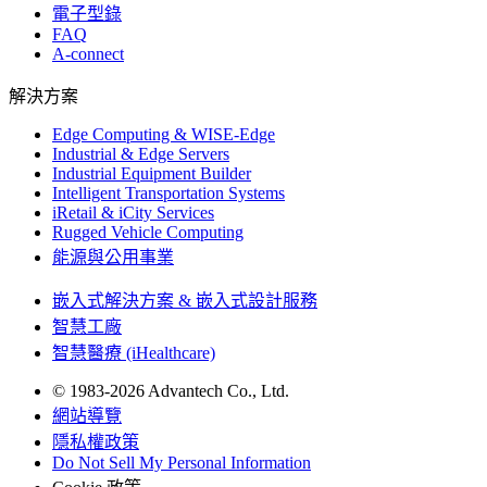
電子型錄
FAQ
A-connect
解決方案
Edge Computing & WISE-Edge
Industrial & Edge Servers
Industrial Equipment Builder
Intelligent Transportation Systems
iRetail & iCity Services
Rugged Vehicle Computing
能源與公用事業
嵌入式解決方案 & 嵌入式設計服務
智慧工廠
智慧醫療 (iHealthcare)
© 1983-2026 Advantech Co., Ltd.
網站導覽
隱私權政策
Do Not Sell My Personal Information