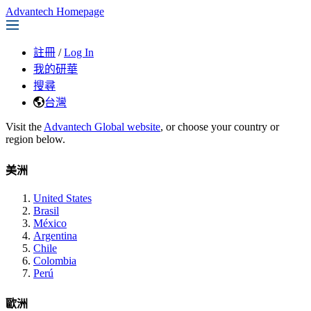
Advantech Homepage
註冊
/
Log In
我的研華
搜尋
台灣
Visit the
Advantech Global website
, or choose your country or
region below.
美洲
United States
Brasil
México
Argentina
Chile
Colombia
Perú
歐洲