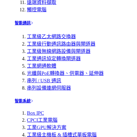
遠端資料擷取
觸控電腦
智能通訊
工業級乙太網路交換器
工業級行動通訊路由器與閘道器
工業級無線網路設備與閘道器
工業通訊協定轉換閘道器
工業網通軟體
光纖與PoE轉換器、供電器、延伸器
串列 / USB 通訊
串列設備連網伺服器
智能系統
Box IPC
CPCI工業電腦
工業GPU解決方案
工業級主機板 & 插槽式單板電腦