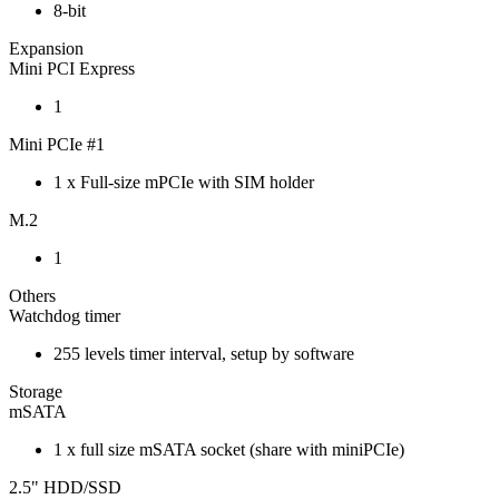
8-bit
Expansion
Mini PCI Express
1
Mini PCIe #1
1 x Full-size mPCIe with SIM holder
M.2
1
Others
Watchdog timer
255 levels timer interval, setup by software
Storage
mSATA
1 x full size mSATA socket (share with miniPCIe)
2.5" HDD/SSD