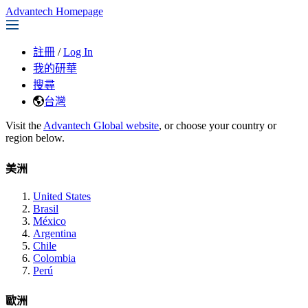
Advantech Homepage
註冊
/
Log In
我的研華
搜尋
台灣
Visit the
Advantech Global website
, or choose your country or
region below.
美洲
United States
Brasil
México
Argentina
Chile
Colombia
Perú
歐洲