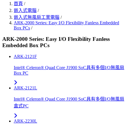
首頁
/
嵌入式電腦
/
嵌入式無風扇工業電腦
/
ARK-2000 Series: Easy I/O Flexibility Fanless Embedded
Box PCs
/
ARK-2000 Series: Easy I/O Flexibility Fanless
Embedded Box PCs
ARK-2121F
Intel® Celeron® Quad Core J1900 SoC具有多個I/O無風扇
Box PC
ARK-2121L
Intel® Celeron® Quad Core J1900 SoC具有多個I/O無風扇
盒式PC
ARK-2230L