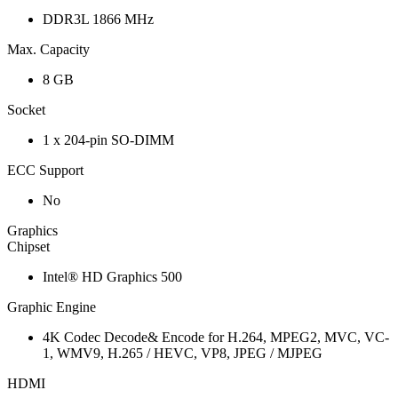
DDR3L 1866 MHz
Max. Capacity
8 GB
Socket
1 x 204-pin SO-DIMM
ECC Support
No
Graphics
Chipset
Intel® HD Graphics 500
Graphic Engine
4K Codec Decode& Encode for H.264, MPEG2, MVC, VC-
1, WMV9, H.265 / HEVC, VP8, JPEG / MJPEG
HDMI