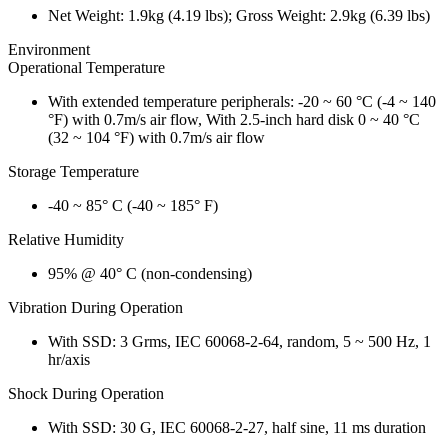
Net Weight: 1.9kg (4.19 lbs); Gross Weight: 2.9kg (6.39 lbs)
Environment
Operational Temperature
With extended temperature peripherals: -20 ~ 60 °C (-4 ~ 140
°F) with 0.7m/s air flow, With 2.5-inch hard disk 0 ~ 40 °C
(32 ~ 104 °F) with 0.7m/s air flow
Storage Temperature
-40 ~ 85° C (-40 ~ 185° F)
Relative Humidity
95% @ 40° C (non-condensing)
Vibration During Operation
With SSD: 3 Grms, IEC 60068-2-64, random, 5 ~ 500 Hz, 1
hr/axis
Shock During Operation
With SSD: 30 G, IEC 60068-2-27, half sine, 11 ms duration