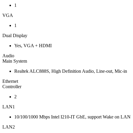
1
VGA
1
Dual Display
Yes, VGA + HDMI
Audio
Main System
Realtek ALC888S, High Definition Audio, Line-out, Mic-in
Ethernet
Controller
2
LAN1
10/100/1000 Mbps Intel I210-IT GbE, support Wake on LAN
LAN2