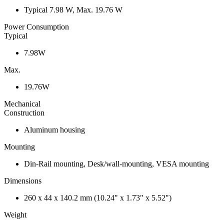
Typical 7.98 W, Max. 19.76 W
Power Consumption
Typical
7.98W
Max.
19.76W
Mechanical
Construction
Aluminum housing
Mounting
Din-Rail mounting, Desk/wall-mounting, VESA mounting
Dimensions
260 x 44 x 140.2 mm (10.24" x 1.73" x 5.52")
Weight