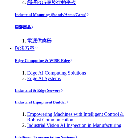
觸控POS機及行動平板
Industrial Mounting (Stands/Arms/Carts)
周邊商品
電源供應器
解決方案
Edge Computing & WISE-Edge
Edge AI Computing Solutions
Edge AI Systems
Industrial & Edge Servers
Industrial Equipment Builder
Empowering Machines with Intelligent Control &
Robust Communication
Industrial Vision AI Inspection in Manufacturing
Intelligent Transportation Systems