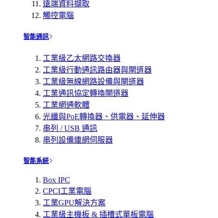
遠端資料擷取
觸控電腦
智能通訊
工業級乙太網路交換器
工業級行動通訊路由器與閘道器
工業級無線網路設備與閘道器
工業通訊協定轉換閘道器
工業網通軟體
光纖與PoE轉換器、供電器、延伸器
串列 / USB 通訊
串列設備連網伺服器
智能系統
Box IPC
CPCI工業電腦
工業GPU解決方案
工業級主機板 & 插槽式單板電腦