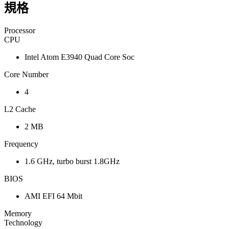
規格
Processor
CPU
Intel Atom E3940 Quad Core Soc
Core Number
4
L2 Cache
2 MB
Frequency
1.6 GHz, turbo burst 1.8GHz
BIOS
AMI EFI 64 Mbit
Memory
Technology