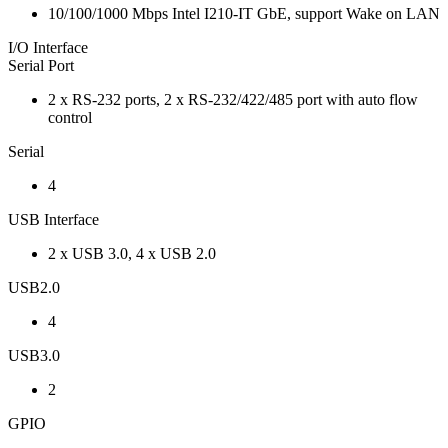
10/100/1000 Mbps Intel I210-IT GbE, support Wake on LAN
I/O Interface
Serial Port
2 x RS-232 ports, 2 x RS-232/422/485 port with auto flow
control
Serial
4
USB Interface
2 x USB 3.0, 4 x USB 2.0
USB2.0
4
USB3.0
2
GPIO