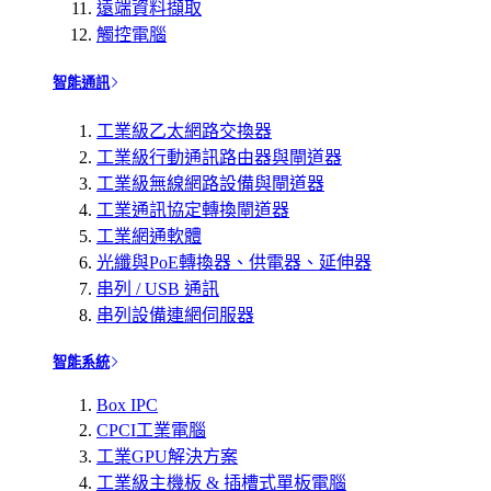
遠端資料擷取
觸控電腦
智能通訊
工業級乙太網路交換器
工業級行動通訊路由器與閘道器
工業級無線網路設備與閘道器
工業通訊協定轉換閘道器
工業網通軟體
光纖與PoE轉換器、供電器、延伸器
串列 / USB 通訊
串列設備連網伺服器
智能系統
Box IPC
CPCI工業電腦
工業GPU解決方案
工業級主機板 & 插槽式單板電腦