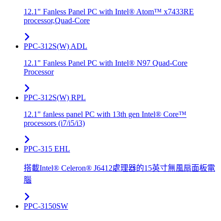
12.1" Fanless Panel PC with Intel® Atom™ x7433RE
processor,Quad-Core
PPC-312S(W) ADL
12.1" Fanless Panel PC with Intel® N97 Quad-Core
Processor
PPC-312S(W) RPL
12.1" fanless panel PC with 13th gen Intel® Core™
processors (i7/i5/i3)
PPC-315 EHL
搭載Intel® Celeron® J6412處理器的15英寸無風扇面板電
腦
PPC-3150SW