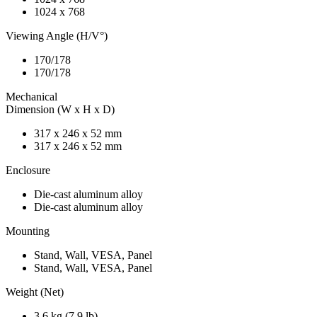
1024 x 768
Viewing Angle (H/V°)
170/178
170/178
Mechanical
Dimension (W x H x D)
317 x 246 x 52 mm
317 x 246 x 52 mm
Enclosure
Die-cast aluminum alloy
Die-cast aluminum alloy
Mounting
Stand, Wall, VESA, Panel
Stand, Wall, VESA, Panel
Weight (Net)
3.6 kg (7.9 lb)