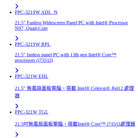
PPC-321SW ADL_N
21.5" Fanless Widescreen Panel PC with Intel® Processor
N97, Quad-Core
PPC-321SW RPL
21.5" fanless panel PC with 13th gen Intel® Core™
processors (i7/i5/i3)
PPC-321W EHL
21.5" 無風扇面板電腦，搭載 Intel® Celeron® J6412 處理
器
PPC-321W TGL
21.5吋無風扇面板電腦，搭載Intel® Core™ i7/i5/i3處理器