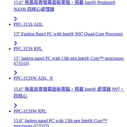
15.6" 無風扇寬螢幕面板電腦，搭載 Intel® Pentium®
N4200 四核心處理器
PPC-315S ADL
15" Fanless Panel PC with Intel® N97 Quad-Core Processor
PPC-315S RPL
15" fanless panel PC with 13th gen Intel® Core™ processors
(i7/i5/i3)
PPC-315SW ADL_N
15.6" 無風扇寬螢幕面板電腦，搭載 Intel® 處理器 N97，
四核心
PPC-315SW RPL
15.6" fanless panel PC with 13th gen Intel® Core™
processors (i7/i5/i3)