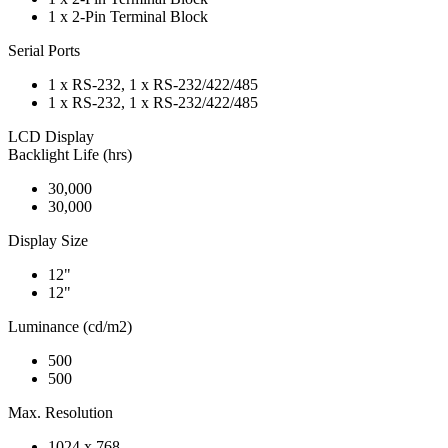
1 x 2-Pin Terminal Block
Serial Ports
1 x RS-232, 1 x RS-232/422/485
1 x RS-232, 1 x RS-232/422/485
LCD Display
Backlight Life (hrs)
30,000
30,000
Display Size
12"
12"
Luminance (cd/m2)
500
500
Max. Resolution
1024 x 768