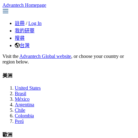
Advantech Homepage
註冊
/
Log In
我的研華
搜尋
台灣
Visit the
Advantech Global website
, or choose your country or
region below.
美洲
United States
Brasil
México
Argentina
Chile
Colombia
Perú
歐洲