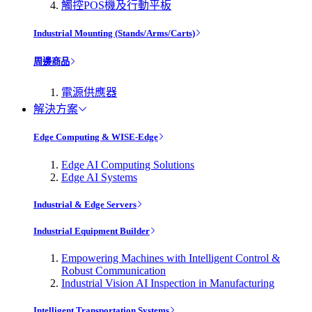
觸控POS機及行動平板
Industrial Mounting (Stands/Arms/Carts)
周邊商品
電源供應器
解決方案
Edge Computing & WISE-Edge
Edge AI Computing Solutions
Edge AI Systems
Industrial & Edge Servers
Industrial Equipment Builder
Empowering Machines with Intelligent Control &
Robust Communication
Industrial Vision AI Inspection in Manufacturing
Intelligent Transportation Systems