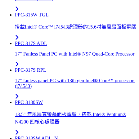
PPC-315W TGL
搭載Intel® Core™ i7/i5/i3處理器的15.6吋無風扇面板電腦
PPC-317S ADL
17" Fanless Panel PC with Intel® N97 Quad-Core Processor
PPC-317S RPL
17" fanless panel PC with 13th gen Intel® Core™ processors
(i7/i5/i3)
PPC-3180SW
18.5" 無風扇寬螢幕面板電腦，搭載 Intel® Pentium®
N4200 四核心處理器
PPC-318SW ADL_N