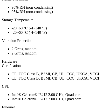
95% RH (non-condensing)
95% RH (non-condensing)
Storage Temperature
-20~60 °C (-4~140 °F)
-20~60 °C (-4~140 °F)
Vibration Protection
2 Grms, random
2 Grms, random
Hardware
Certification
CE, FCC Class B, BSMI, CB, UL, CCC, UKCA, VCCI
CE, FCC Class B, BSMI, CB, UL, CCC, UKCA, VCCI
CPU
Intel® Celeron® J6412 2.00 GHz, Quad core
Intel® Celeron® J6412 2.00 GHz, Quad core
Ethernet