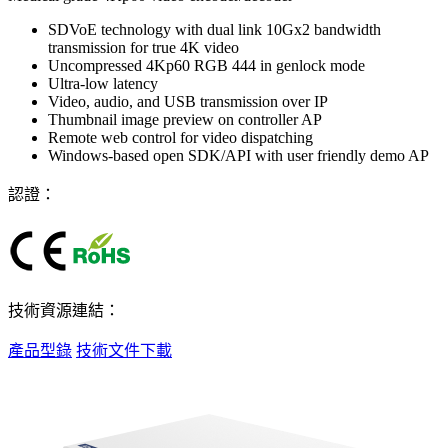
SDVoE technology with dual link 10Gx2 bandwidth
transmission for true 4K video
Uncompressed 4Kp60 RGB 444 in genlock mode
Ultra-low latency
Video, audio, and USB transmission over IP
Thumbnail image preview on controller AP
Remote web control for video dispatching
Windows-based open SDK/API with user friendly demo AP
認證：
技術資源連結：
產品型錄
技術文件下載