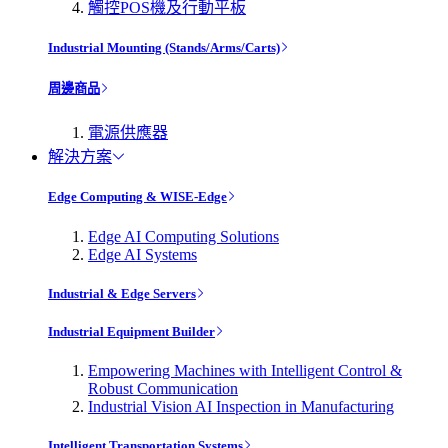
觸控POS機及行動平板
Industrial Mounting (Stands/Arms/Carts)
周邊商品
電源供應器
解決方案
Edge Computing & WISE-Edge
Edge AI Computing Solutions
Edge AI Systems
Industrial & Edge Servers
Industrial Equipment Builder
Empowering Machines with Intelligent Control &
Robust Communication
Industrial Vision AI Inspection in Manufacturing
Intelligent Transportation Systems