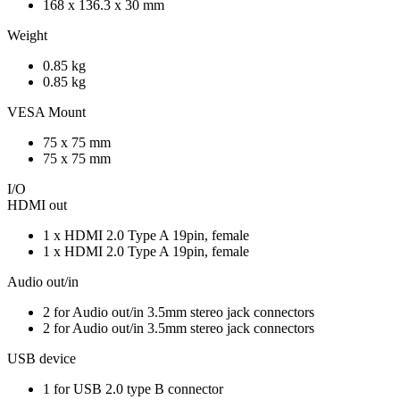
168 x 136.3 x 30 mm
Weight
0.85 kg
0.85 kg
VESA Mount
75 x 75 mm
75 x 75 mm
I/O
HDMI out
1 x HDMI 2.0 Type A 19pin, female
1 x HDMI 2.0 Type A 19pin, female
Audio out/in
2 for Audio out/in 3.5mm stereo jack connectors
2 for Audio out/in 3.5mm stereo jack connectors
USB device
1 for USB 2.0 type B connector