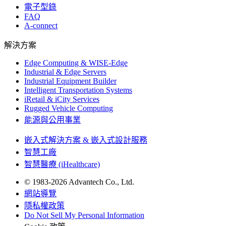
電子型錄
FAQ
A-connect
解決方案
Edge Computing & WISE-Edge
Industrial & Edge Servers
Industrial Equipment Builder
Intelligent Transportation Systems
iRetail & iCity Services
Rugged Vehicle Computing
能源與公用事業
嵌入式解決方案 & 嵌入式設計服務
智慧工廠
智慧醫療 (iHealthcare)
© 1983-2026 Advantech Co., Ltd.
網站導覽
隱私權政策
Do Not Sell My Personal Information