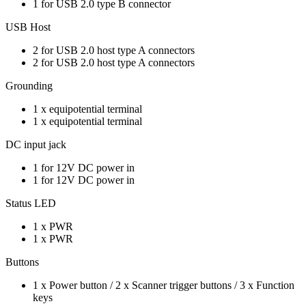
1 for USB 2.0 type B connector
USB Host
2 for USB 2.0 host type A connectors
2 for USB 2.0 host type A connectors
Grounding
1 x equipotential terminal
1 x equipotential terminal
DC input jack
1 for 12V DC power in
1 for 12V DC power in
Status LED
1 x PWR
1 x PWR
Buttons
1 x Power button / 2 x Scanner trigger buttons / 3 x Function
keys