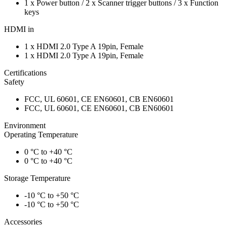
1 x Power button / 2 x Scanner trigger buttons / 3 x Function
keys
HDMI in
1 x HDMI 2.0 Type A 19pin, Female
1 x HDMI 2.0 Type A 19pin, Female
Certifications
Safety
FCC, UL 60601, CE EN60601, CB EN60601
FCC, UL 60601, CE EN60601, CB EN60601
Environment
Operating Temperature
0 °C to +40 °C
0 °C to +40 °C
Storage Temperature
-10 °C to +50 °C
-10 °C to +50 °C
Accessories