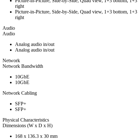
Picture-in-Picture, Side-by-Side, Quad view, 1+3 bottom, 1+3
right
Picture-in-Picture, Side-by-Side, Quad view, 1+3 bottom, 1+3
right
Audio
Audio
Analog audio in/out
Analog audio in/out
Network
Network Bandwidth
10GbE
10GbE
Network Cabling
SFP+
SFP+
Physical Characteristics
Dimensions (W x D x H)
168 x 136.3 x 30 mm