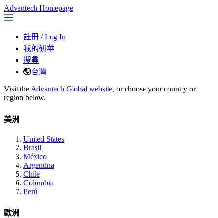
Advantech Homepage
註冊
/
Log In
我的研華
搜尋
台灣
Visit the
Advantech Global website
, or choose your country or
region below.
美洲
United States
Brasil
México
Argentina
Chile
Colombia
Perú
歐洲