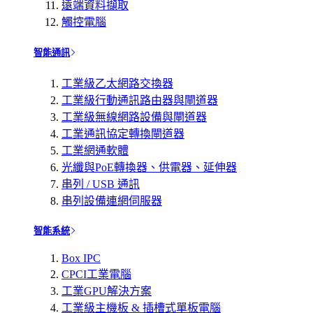
遠端資料擷取
觸控電腦
智能通訊
工業級乙太網路交換器
工業級行動通訊路由器與閘道器
工業級無線網路設備與閘道器
工業通訊協定轉換閘道器
工業網通軟體
光纖與PoE轉換器、供電器、延伸器
串列 / USB 通訊
串列設備連網伺服器
智能系統
Box IPC
CPCI工業電腦
工業GPU解決方案
工業級主機板 & 插槽式單板電腦