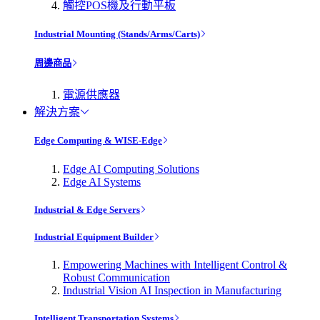
觸控POS機及行動平板
Industrial Mounting (Stands/Arms/Carts)
周邊商品
電源供應器
解決方案
Edge Computing & WISE-Edge
Edge AI Computing Solutions
Edge AI Systems
Industrial & Edge Servers
Industrial Equipment Builder
Empowering Machines with Intelligent Control &
Robust Communication
Industrial Vision AI Inspection in Manufacturing
Intelligent Transportation Systems