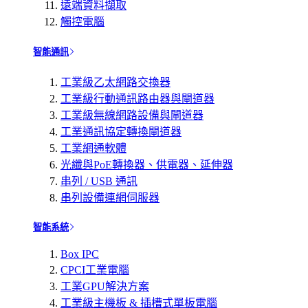
遠端資料擷取
觸控電腦
智能通訊
工業級乙太網路交換器
工業級行動通訊路由器與閘道器
工業級無線網路設備與閘道器
工業通訊協定轉換閘道器
工業網通軟體
光纖與PoE轉換器、供電器、延伸器
串列 / USB 通訊
串列設備連網伺服器
智能系統
Box IPC
CPCI工業電腦
工業GPU解決方案
工業級主機板 & 插槽式單板電腦