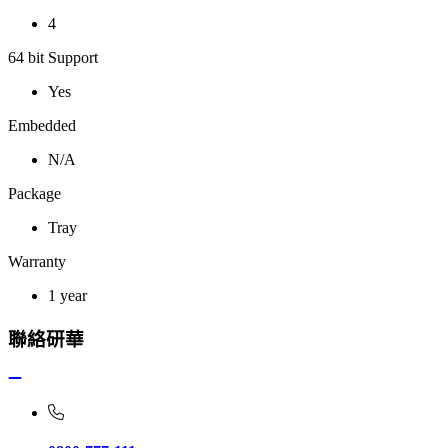
4
64 bit Support
Yes
Embedded
N/A
Package
Tray
Warranty
1 year
聯絡研華