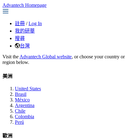
Advantech Homepage
註冊
/
Log In
我的研華
搜尋
台灣
Visit the
Advantech Global website
, or choose your country or
region below.
美洲
United States
Brasil
México
Argentina
Chile
Colombia
Perú
歐洲