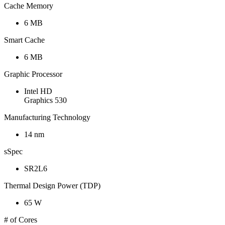
Cache Memory
6 MB
Smart Cache
6 MB
Graphic Processor
Intel HD
Graphics 530
Manufacturing Technology
14 nm
sSpec
SR2L6
Thermal Design Power (TDP)
65 W
# of Cores