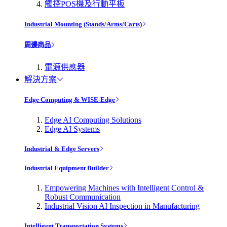
觸控POS機及行動平板
Industrial Mounting (Stands/Arms/Carts)
周邊商品
電源供應器
解決方案
Edge Computing & WISE-Edge
Edge AI Computing Solutions
Edge AI Systems
Industrial & Edge Servers
Industrial Equipment Builder
Empowering Machines with Intelligent Control &
Robust Communication
Industrial Vision AI Inspection in Manufacturing
Intelligent Transportation Systems