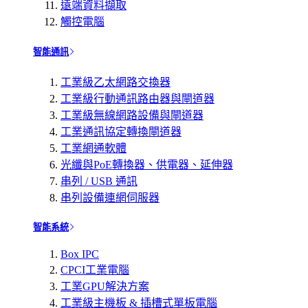
遠端資料擷取
觸控電腦
智能通訊
工業級乙太網路交換器
工業級行動通訊路由器與閘道器
工業級無線網路設備與閘道器
工業通訊協定轉換閘道器
工業網通軟體
光纖與PoE轉換器、供電器、延伸器
串列 / USB 通訊
串列設備連網伺服器
智能系統
Box IPC
CPCI工業電腦
工業GPU解決方案
工業級主機板 & 插槽式單板電腦