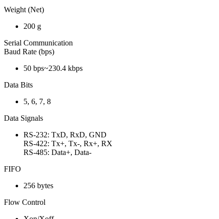
Weight (Net)
200 g
Serial Communication
Baud Rate (bps)
50 bps~230.4 kbps
Data Bits
5, 6, 7, 8
Data Signals
RS-232: TxD, RxD, GND
RS-422: Tx+, Tx-, Rx+, RX
RS-485: Data+, Data-
FIFO
256 bytes
Flow Control
Xon/Xoff