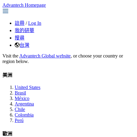
Advantech Homepage
註冊
/
Log In
我的研華
搜尋
台灣
Visit the
Advantech Global website
, or choose your country or
region below.
美洲
United States
Brasil
México
Argentina
Chile
Colombia
Perú
歐洲