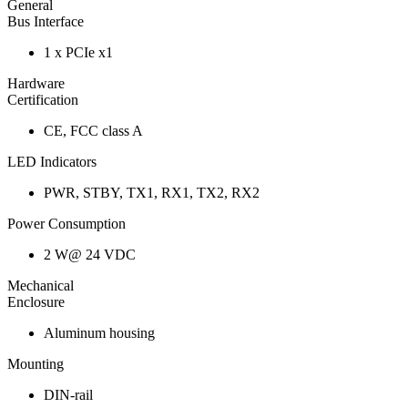
General
Bus Interface
1 x PCIe x1
Hardware
Certification
CE, FCC class A
LED Indicators
PWR, STBY, TX1, RX1, TX2, RX2
Power Consumption
2 W@ 24 VDC
Mechanical
Enclosure
Aluminum housing
Mounting
DIN-rail