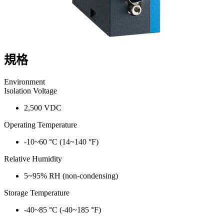
規格
Environment
Isolation Voltage
2,500 VDC
Operating Temperature
-10~60 °C (14~140 °F)
Relative Humidity
5~95% RH (non-condensing)
Storage Temperature
-40~85 °C (-40~185 °F)