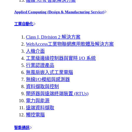
邊緣 AI & 智能解決方案
Applied Computing (Design & Manufacturing Service)
工業自動化
Class I, Division 2 解決方案
WebAccess工業物聯網應用軟體及解決方案
人機介面
工業級邊緣控制器與實時 I/O 系統
行業認證產品
無風扇嵌入式工業電腦
無線I/O模組與感測器
資料擷取與控制
閘道器與遠端終端裝置 (RTUs)
電力與能源
遠端資料擷取
觸控電腦
智能通訊