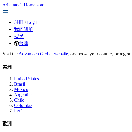
Advantech Homepage
註冊
/
Log In
我的研華
搜尋
台灣
Visit the
Advantech Global website
, or choose your country or region
美洲
United States
Brasil
México
Argentina
Chile
Colombia
Perú
歐洲