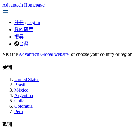
Advantech Homepage
註冊
/
Log In
我的研華
搜尋
台灣
Visit the
Advantech Global website
, or choose your country or region
美洲
United States
Brasil
México
Argentina
Chile
Colombia
Perú
歐洲