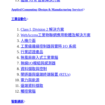
邊緣 AI & 智能解決方案
Applied Computing (Design & Manufacturing Service)
工業自動化
Class I, Division 2 解決方案
WebAccess工業物聯網應用軟體及解決方案
人機介面
工業級邊緣控制器與實時 I/O 系統
行業認證產品
無風扇嵌入式工業電腦
無線I/O模組與感測器
資料擷取與控制
閘道器與遠端終端裝置 (RTUs)
電力與能源
遠端資料擷取
觸控電腦
智能通訊