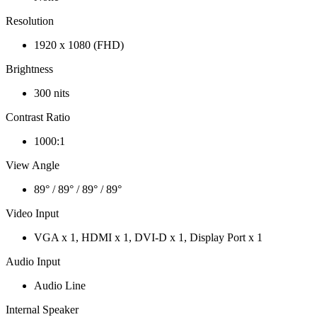
Resolution
1920 x 1080 (FHD)
Brightness
300 nits
Contrast Ratio
1000:1
View Angle
89° / 89° / 89° / 89°
Video Input
VGA x 1, HDMI x 1, DVI-D x 1, Display Port x 1
Audio Input
Audio Line
Internal Speaker