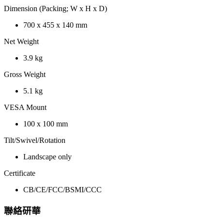
Dimension (Packing; W x H x D)
700 x 455 x 140 mm
Net Weight
3.9 kg
Gross Weight
5.1 kg
VESA Mount
100 x 100 mm
Tilt/Swivel/Rotation
Landscape only
Certificate
CB/CE/FCC/BSMI/CCC
聯絡研華