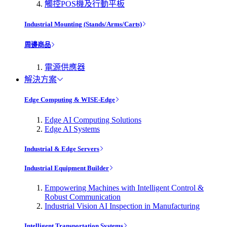
觸控POS機及行動平板
Industrial Mounting (Stands/Arms/Carts)
周邊商品
電源供應器
解決方案
Edge Computing & WISE-Edge
Edge AI Computing Solutions
Edge AI Systems
Industrial & Edge Servers
Industrial Equipment Builder
Empowering Machines with Intelligent Control &
Robust Communication
Industrial Vision AI Inspection in Manufacturing
Intelligent Transportation Systems