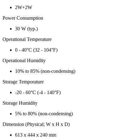
2W+2W
Power Consumption
30 W (typ.)
Operational Temperature
0 - 40°C (32 - 104°F)
Operational Humidity
10% to 85% (non-condensing)
Storage Temporature
-20 - 60°C (-4 - 140°F)
Storage Humidity
5% to 80% (non-condensing)
Dimension (Physical; W x H x D)
613 x 444 x 240 mm