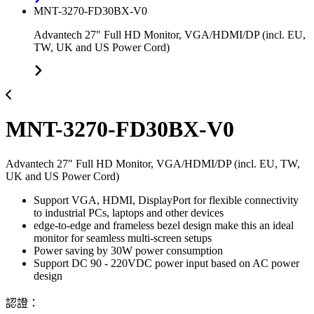
MNT-3270-FD30BX-V0
Advantech 27" Full HD Monitor, VGA/HDMI/DP (incl. EU,
TW, UK and US Power Cord)
MNT-3270-FD30BX-V0
Advantech 27" Full HD Monitor, VGA/HDMI/DP (incl. EU, TW,
UK and US Power Cord)
Support VGA, HDMI, DisplayPort for flexible connectivity
to industrial PCs, laptops and other devices
edge-to-edge and frameless bezel design make this an ideal
monitor for seamless multi-screen setups
Power saving by 30W power consumption
Support DC 90 - 220VDC power input based on AC power
design
認證：