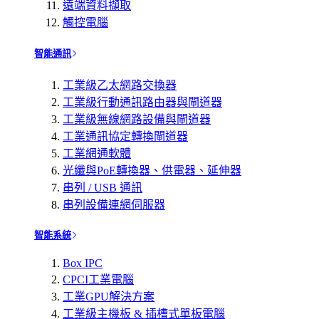
遠端資料擷取
觸控電腦
智能通訊
工業級乙太網路交換器
工業級行動通訊路由器與閘道器
工業級無線網路設備與閘道器
工業通訊協定轉換閘道器
工業網通軟體
光纖與PoE轉換器、供電器、延伸器
串列 / USB 通訊
串列設備連網伺服器
智能系統
Box IPC
CPCI工業電腦
工業GPU解決方案
工業級主機板 & 插槽式單板電腦