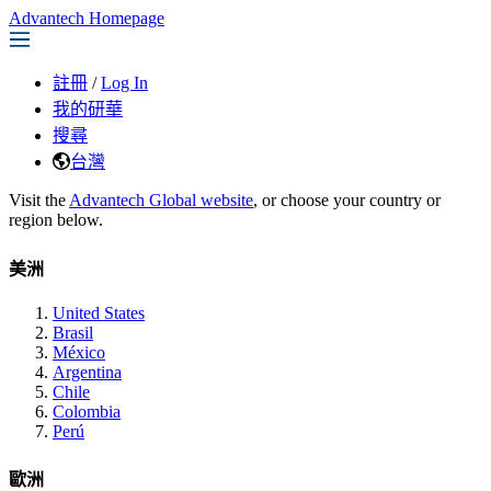
Advantech Homepage
註冊
/
Log In
我的研華
搜尋
台灣
Visit the
Advantech Global website
, or choose your country or
region below.
美洲
United States
Brasil
México
Argentina
Chile
Colombia
Perú
歐洲