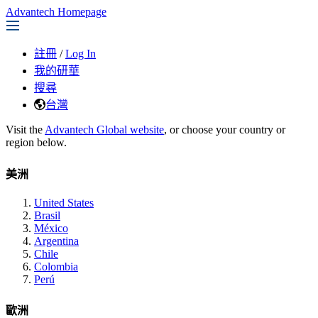
Advantech Homepage
註冊
/
Log In
我的研華
搜尋
台灣
Visit the
Advantech Global website
, or choose your country or
region below.
美洲
United States
Brasil
México
Argentina
Chile
Colombia
Perú
歐洲