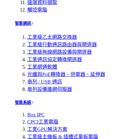
遠端資料擷取
觸控電腦
智能通訊
工業級乙太網路交換器
工業級行動通訊路由器與閘道器
工業級無線網路設備與閘道器
工業通訊協定轉換閘道器
工業網通軟體
光纖與PoE轉換器、供電器、延伸器
串列 / USB 通訊
串列設備連網伺服器
智能系統
Box IPC
CPCI工業電腦
工業GPU解決方案
工業級主機板 & 插槽式單板電腦