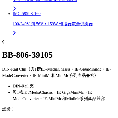
IMC-595PS-160
100-240V 到 56V，159W 轉接器電源供應器
BB-806-39105
DIN-Rail Clip（與1槽IE-/MediaChassis、IE-GigaMiniMc、IE-
ModeConverter、IE-MiniMc和MiniMc系列產品兼容）
DIN-Rail 夾
與1槽IE-/MediaChassis、IE-GigaMiniMc、IE-
ModeConverter、IE-MiniMc和MiniMc系列產品兼容
認證：