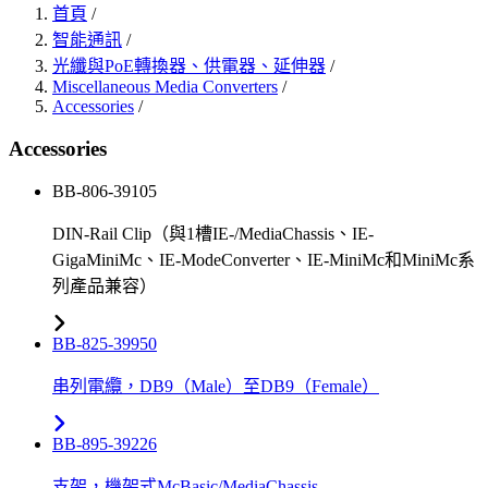
首頁
/
智能通訊
/
光纖與PoE轉換器、供電器、延伸器
/
Miscellaneous Media Converters
/
Accessories
/
Accessories
BB-806-39105
DIN-Rail Clip（與1槽IE-/MediaChassis、IE-
GigaMiniMc、IE-ModeConverter、IE-MiniMc和MiniMc系
列產品兼容）
BB-825-39950
串列電纜，DB9（Male）至DB9（Female）
BB-895-39226
支架，機架式McBasic/MediaChassis