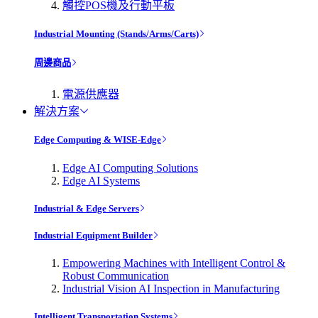
觸控POS機及行動平板
Industrial Mounting (Stands/Arms/Carts)
周邊商品
電源供應器
解決方案
Edge Computing & WISE-Edge
Edge AI Computing Solutions
Edge AI Systems
Industrial & Edge Servers
Industrial Equipment Builder
Empowering Machines with Intelligent Control &
Robust Communication
Industrial Vision AI Inspection in Manufacturing
Intelligent Transportation Systems