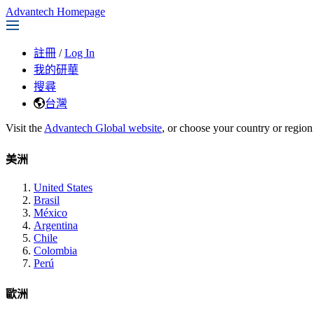
Advantech Homepage
註冊
/
Log In
我的研華
搜尋
台灣
Visit the
Advantech Global website
, or choose your country or region
美洲
United States
Brasil
México
Argentina
Chile
Colombia
Perú
歐洲