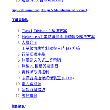
邊緣 AI & 智能解決方案
Applied Computing (Design & Manufacturing Service)
工業自動化
Class I, Division 2 解決方案
WebAccess工業物聯網應用軟體及解決方案
人機介面
工業級邊緣控制器與實時 I/O 系統
行業認證產品
無風扇嵌入式工業電腦
無線I/O模組與感測器
資料擷取與控制
閘道器與遠端終端裝置 (RTUs)
電力與能源
遠端資料擷取
觸控電腦
智能通訊