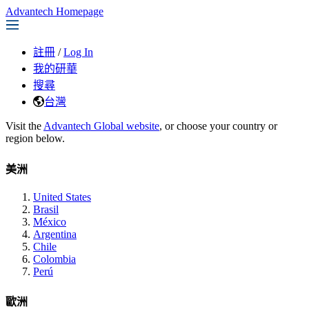
Advantech Homepage
註冊
/
Log In
我的研華
搜尋
台灣
Visit the
Advantech Global website
, or choose your country or
region below.
美洲
United States
Brasil
México
Argentina
Chile
Colombia
Perú
歐洲