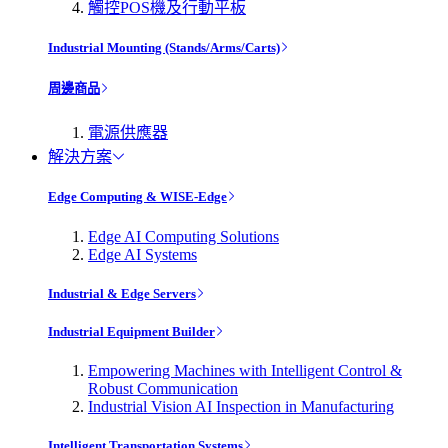
觸控POS機及行動平板
Industrial Mounting (Stands/Arms/Carts)
周邊商品
電源供應器
解決方案
Edge Computing & WISE-Edge
Edge AI Computing Solutions
Edge AI Systems
Industrial & Edge Servers
Industrial Equipment Builder
Empowering Machines with Intelligent Control &
Robust Communication
Industrial Vision AI Inspection in Manufacturing
Intelligent Transportation Systems