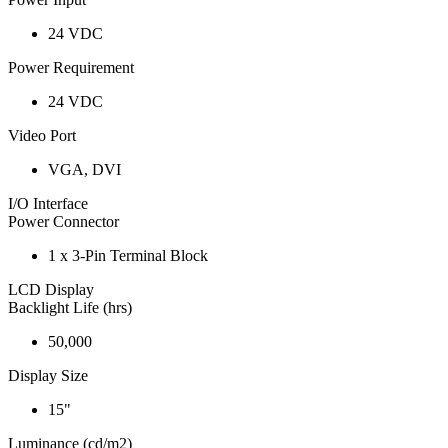
24 VDC
Power Requirement
24 VDC
Video Port
VGA, DVI
I/O Interface
Power Connector
1 x 3-Pin Terminal Block
LCD Display
Backlight Life (hrs)
50,000
Display Size
15"
Luminance (cd/m2)