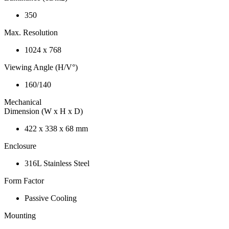
350
Max. Resolution
1024 x 768
Viewing Angle (H/V°)
160/140
Mechanical
Dimension (W x H x D)
422 x 338 x 68 mm
Enclosure
316L Stainless Steel
Form Factor
Passive Cooling
Mounting