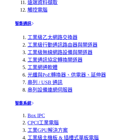
遠端資料擷取
觸控電腦
智能通訊
工業級乙太網路交換器
工業級行動通訊路由器與閘道器
工業級無線網路設備與閘道器
工業通訊協定轉換閘道器
工業網通軟體
光纖與PoE轉換器、供電器、延伸器
串列 / USB 通訊
串列設備連網伺服器
智能系統
Box IPC
CPCI工業電腦
工業GPU解決方案
工業級主機板 & 插槽式單板電腦