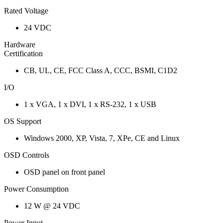
Rated Voltage
24 VDC
Hardware
Certification
CB, UL, CE, FCC Class A, CCC, BSMI, C1D2
I/O
1 x VGA, 1 x DVI, 1 x RS-232, 1 x USB
OS Support
Windows 2000, XP, Vista, 7, XPe, CE and Linux
OSD Controls
OSD panel on front panel
Power Consumption
12 W @ 24 VDC
Power Input