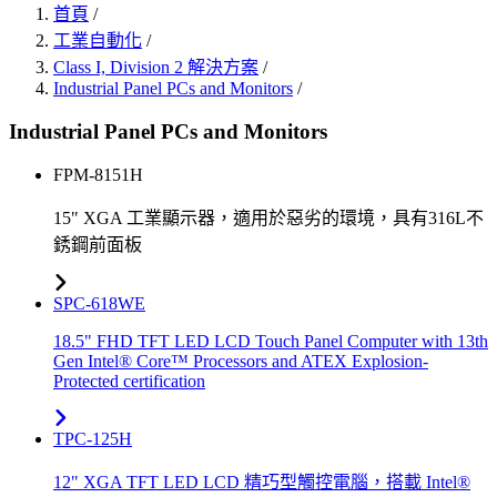
首頁
/
工業自動化
/
Class I, Division 2 解決方案
/
Industrial Panel PCs and Monitors
/
Industrial Panel PCs and Monitors
FPM-8151H
15" XGA 工業顯示器，適用於惡劣的環境，具有316L不
銹鋼前面板
SPC-618WE
18.5" FHD TFT LED LCD Touch Panel Computer with 13th
Gen Intel® Core™ Processors and ATEX Explosion-
Protected certification
TPC-125H
12" XGA TFT LED LCD 精巧型觸控電腦，搭載 Intel®