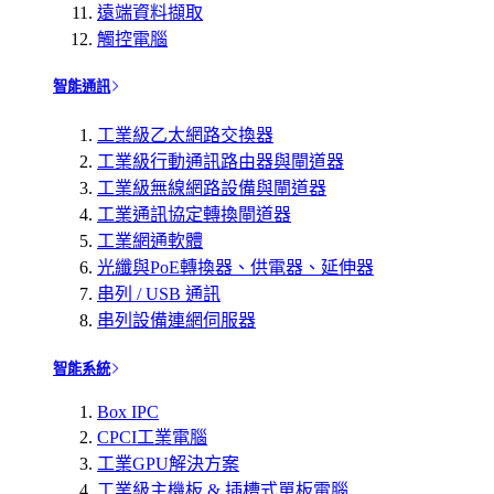
遠端資料擷取
觸控電腦
智能通訊
工業級乙太網路交換器
工業級行動通訊路由器與閘道器
工業級無線網路設備與閘道器
工業通訊協定轉換閘道器
工業網通軟體
光纖與PoE轉換器、供電器、延伸器
串列 / USB 通訊
串列設備連網伺服器
智能系統
Box IPC
CPCI工業電腦
工業GPU解決方案
工業級主機板 & 插槽式單板電腦