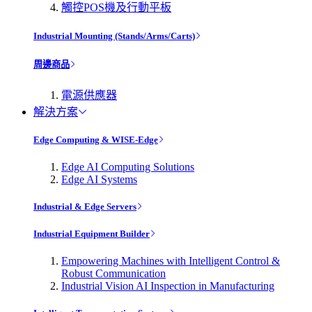
觸控POS機及行動平板
Industrial Mounting (Stands/Arms/Carts)
周邊商品
電源供應器
解決方案
Edge Computing & WISE-Edge
Edge AI Computing Solutions
Edge AI Systems
Industrial & Edge Servers
Industrial Equipment Builder
Empowering Machines with Intelligent Control &
Robust Communication
Industrial Vision AI Inspection in Manufacturing