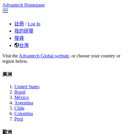
Advantech Homepage
註冊
/
Log In
我的研華
搜尋
台灣
Visit the
Advantech Global website
, or choose your country or
region below.
美洲
United States
Brasil
México
Argentina
Chile
Colombia
Perú
歐洲