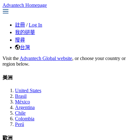
Advantech Homepage
註冊
/
Log In
我的研華
搜尋
台灣
Visit the
Advantech Global website
, or choose your country or
region below.
美洲
United States
Brasil
México
Argentina
Chile
Colombia
Perú
歐洲