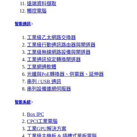
遠端資料擷取
觸控電腦
智能通訊
工業級乙太網路交換器
工業級行動通訊路由器與閘道器
工業級無線網路設備與閘道器
工業通訊協定轉換閘道器
工業網通軟體
光纖與PoE轉換器、供電器、延伸器
串列 / USB 通訊
串列設備連網伺服器
智能系統
Box IPC
CPCI工業電腦
工業GPU解決方案
工業級主機板 & 插槽式單板電腦