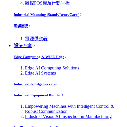
觸控POS機及行動平板
Industrial Mounting (Stands/Arms/Carts)
周邊商品
電源供應器
解決方案
Edge Computing & WISE-Edge
Edge AI Computing Solutions
Edge AI Systems
Industrial & Edge Servers
Industrial Equipment Builder
Empowering Machines with Intelligent Control &
Robust Communication
Industrial Vision AI Inspection in Manufacturing