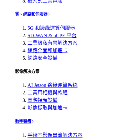
機架式工業電腦
雲、網路和伺服器
5G 和邊緣運算伺服器
SD-WAN & uCPE 平台
工業級私有雲解決方案
網路介面和加速卡
網路安全設備
影像解决方案
AI Jetson 邊緣運算系統
工業用相機與軟體
高階視頻設備
影像擷取與加速卡
數字醫療
手術室影像串流解決方案