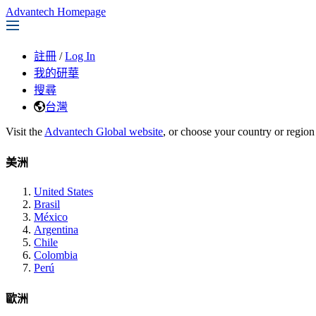
Advantech Homepage
註冊
/
Log In
我的研華
搜尋
台灣
Visit the
Advantech Global website
, or choose your country or region
美洲
United States
Brasil
México
Argentina
Chile
Colombia
Perú
歐洲