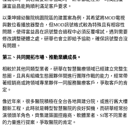
讓富益昌能夠順利滿足客戶要求。
以秉坤婦幼醫院桃園院區的建置案為例，其希望將MOD電視
與數位看播放器整合，但MOD訊號格式較為特殊且有相容性
問題，使得富益昌在訊號整合過程中必須反覆嚐試，遇到需要
修改調整硬體之處，研華也會立即給予協助，確保訊號整合沒
有問題。
第三、共同開拓市場、推動業績成長。
相較於其他同類型業者，研華在智慧醫療領域已經建立完整生
態圈，且具有組織生態圈夥伴間進行團隊作戰的能力，經常帶
著經銷商或跨領域專業夥伴一同服務醫療客戶，爭取客戶的肯
定。
像近年來，很多醫院積極在全台各地興建分院，或進行舊大樓
翻新工程，此時就是轉型智慧醫院的良好契機，而研華經常扮
演領頭羊角色，齊集建築圖控廠商、軟體業者、SI等不同業者
的力量進行提案，爭取醫院的肯定。