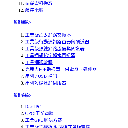
遠端資料擷取
觸控電腦
智能通訊
工業級乙太網路交換器
工業級行動通訊路由器與閘道器
工業級無線網路設備與閘道器
工業通訊協定轉換閘道器
工業網通軟體
光纖與PoE轉換器、供電器、延伸器
串列 / USB 通訊
串列設備連網伺服器
智能系統
Box IPC
CPCI工業電腦
工業GPU解決方案
工業級主機板 & 插槽式單板電腦