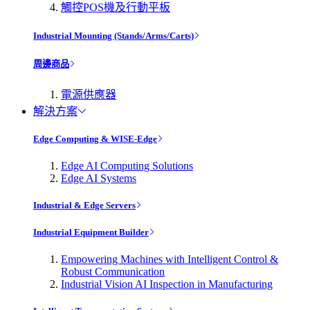
觸控POS機及行動平板
Industrial Mounting (Stands/Arms/Carts)
周邊商品
電源供應器
解決方案
Edge Computing & WISE-Edge
Edge AI Computing Solutions
Edge AI Systems
Industrial & Edge Servers
Industrial Equipment Builder
Empowering Machines with Intelligent Control &
Robust Communication
Industrial Vision AI Inspection in Manufacturing