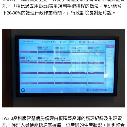
訊，「相比過去用Excel表單規劃手術排程的做法，至少能省
下20-30%的護理行政作業時間，」行政副院長謝妱玲說。
iWard產科版智慧病房護理白板匯整產婦的護理紀錄及生理資
訊，護理人員便能快速掌握每一位產婦的生產狀況，且也整合