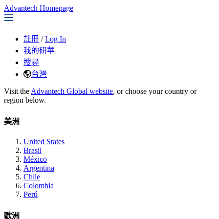
Advantech Homepage
註冊
/
Log In
我的研華
搜尋
台灣
Visit the
Advantech Global website
, or choose your country or
region below.
美洲
United States
Brasil
México
Argentina
Chile
Colombia
Perú
歐洲