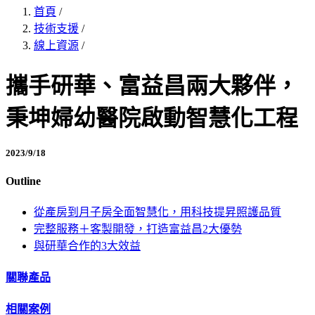
首頁
/
技術支援
/
線上資源
/
攜手研華、富益昌兩大夥伴，
秉坤婦幼醫院啟動智慧化工程
2023/9/18
Outline
從產房到月子房全面智慧化，用科技提昇照護品質
完整服務＋客製開發，打造富益昌2大優勢
與研華合作的3大效益
關聯產品
相關案例