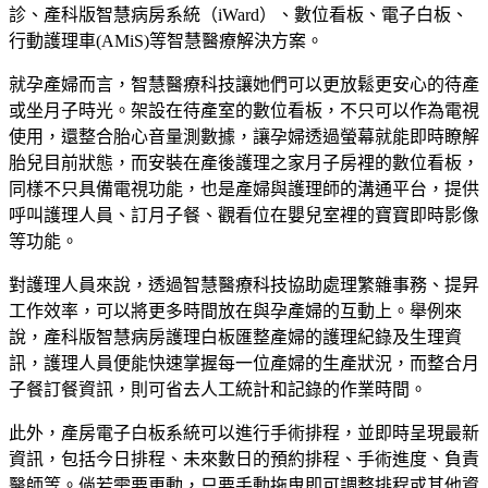
診、產科版智慧病房系統（iWard）、數位看板、電子白板、
行動護理車(AMiS)等智慧醫療解決方案。
就孕產婦而言，智慧醫療科技讓她們可以更放鬆更安心的待產
或坐月子時光。架設在待產室的數位看板，不只可以作為電視
使用，還整合胎心音量測數據，讓孕婦透過螢幕就能即時瞭解
胎兒目前狀態，而安裝在產後護理之家月子房裡的數位看板，
同樣不只具備電視功能，也是產婦與護理師的溝通平台，提供
呼叫護理人員、訂月子餐、觀看位在嬰兒室裡的寶寶即時影像
等功能。
對護理人員來說，透過智慧醫療科技協助處理繁雜事務、提昇
工作效率，可以將更多時間放在與孕產婦的互動上。舉例來
說，產科版智慧病房護理白板匯整產婦的護理紀錄及生理資
訊，護理人員便能快速掌握每一位產婦的生產狀況，而整合月
子餐訂餐資訊，則可省去人工統計和記錄的作業時間。
此外，產房電子白板系統可以進行手術排程，並即時呈現最新
資訊，包括今日排程、未來數日的預約排程、手術進度、負責
醫師等。倘若需要更動，只要手動拖曳即可調整排程或其他資