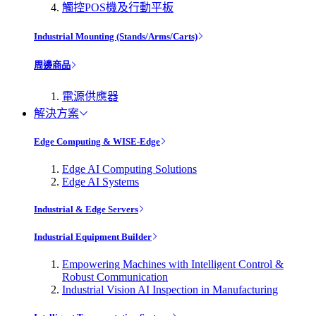
觸控POS機及行動平板
Industrial Mounting (Stands/Arms/Carts)
周邊商品
電源供應器
解決方案
Edge Computing & WISE-Edge
Edge AI Computing Solutions
Edge AI Systems
Industrial & Edge Servers
Industrial Equipment Builder
Empowering Machines with Intelligent Control &
Robust Communication
Industrial Vision AI Inspection in Manufacturing