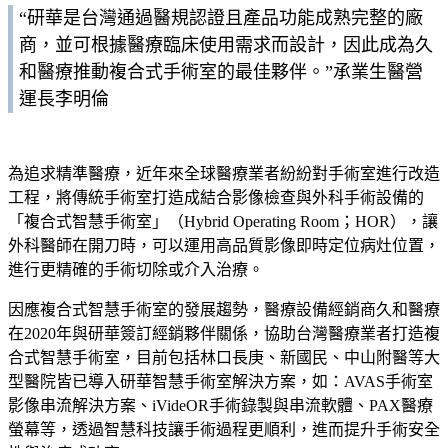
“研華是台灣通過醫規認證且產品功能成熟完整的廠
商，並可根據醫療臨床使用需求而設計，因此成為久
和醫療推動複合式手術室的最佳夥伴。”承業生醫營
運長李明倫
為追求精準醫療，近年來全球醫療業者紛紛對手術室進行改造
工程，將傳統手術室打造成結合影像檢查與外科手術設備的
「複合式智慧手術室」（Hybrid Operating Room；HOR），讓
外科醫師在開刀時，可以運用高品質影像即時定位病灶位置，
進行更精確的手術切除或介入治療。
因應複合式智慧手術室的發展趨勢，醫療設備經銷商久和醫療
在2020年與研華簽訂經銷夥伴關係，協助台灣醫療業者打造複
合式智慧手術室，目前包括林口長庚、新國民、中山附醫等大
型醫院皆已導入研華智慧手術室解決方案，如：AVAS手術室
影像串流解決方案、iVideOR手術錄製與串流軟體、PAX醫療
螢幕等，透過智慧科技讓手術過程更順利，進而提升手術安全