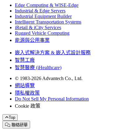
Edge Computing & WISE-Edge
Industrial & Edge Servers
Industrial Equipment Builder
Intelligent Transportation Systems
iRetail & iCity Services
Rugged Vehicle Computing
能源與公用事業
嵌入式解決方案 & 嵌入式設計服務
智慧工廠
智慧醫療 (iHealthcare)
© 1983-2026 Advantech Co., Ltd.
網站導覽
隱私權政策
Do Not Sell My Personal Information
Cookie 政策
Top
聯絡研華