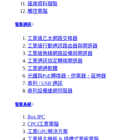
遠端資料擷取
觸控電腦
智能通訊
工業級乙太網路交換器
工業級行動通訊路由器與閘道器
工業級無線網路設備與閘道器
工業通訊協定轉換閘道器
工業網通軟體
光纖與PoE轉換器、供電器、延伸器
串列 / USB 通訊
串列設備連網伺服器
智能系統
Box IPC
CPCI工業電腦
工業GPU解決方案
工業級主機板 & 插槽式單板電腦