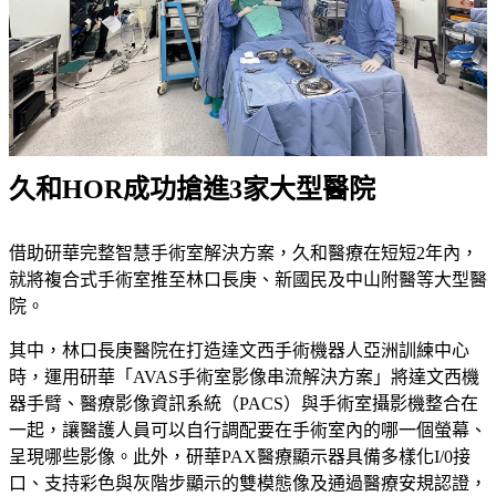
久和HOR成功搶進3家大型醫院
借助研華完整智慧手術室解決方案，久和醫療在短短2年內，
就將複合式手術室推至林口長庚、新國民及中山附醫等大型醫
院。
其中，林口長庚醫院在打造達文西手術機器人亞洲訓練中心
時，運用研華「AVAS手術室影像串流解決方案」將達文西機
器手臂、醫療影像資訊系統（PACS）與手術室攝影機整合在
一起，讓醫護人員可以自行調配要在手術室內的哪一個螢幕、
呈現哪些影像。此外，研華PAX醫療顯示器具備多樣化I/0接
口、支持彩色與灰階步顯示的雙模態像及通過醫療安規認證，