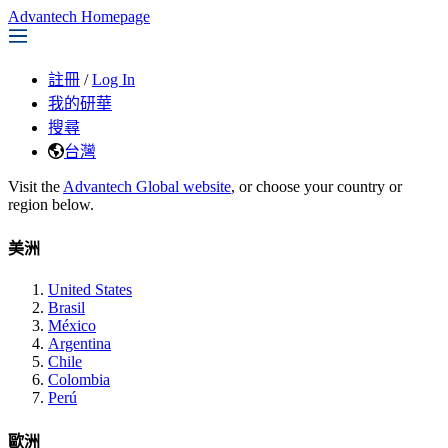
Advantech Homepage
註冊
/
Log In
我的研華
搜尋
台灣
Visit the
Advantech Global website
, or choose your country or
region below.
美洲
United States
Brasil
México
Argentina
Chile
Colombia
Perú
歐洲