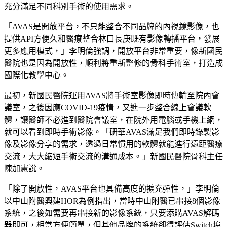
充分滿足不同科別手術的使用需求。
「AVAS是開放平台，不只能整合不同品牌的內視鏡影像，也
提供API方便久和醫療整合林口長庚既有影像轉播平台，發展
更多應用模式，」李明倫強調，開放平台非常重要，像新國民
醫院也是因為開放性，順利將重新整修的骨科手術室，打造成
國際化教學中心。
最初，新國民醫院運用AVAS將手術室影像即時傳輸至院內會
議室，之後因應COVID-19疫情，又進一步整合線上會議軟
體，讓醫師不必進到醫院會議室，在院外用電腦或手機上網，
就可以看到即時手術影像。「研華AVAS滿足我們即時錄製影
像及影像分享的需求，透過日常慣用的軟體就能進行遠距醫療
交流，大大縮短手術交流的溝通成本。」新國民醫院骨科主任
陳加憲說。
「除了開放性，AVAS平台也具備高度的擴充彈性，」李明倫
以中山附醫興建HOR為例指出，當時中山附醫已串接8個影像
系統，之後如需要再串接新的影像系統，只要添購AVAS解碼
器即可，相當方便簡單，但其他品牌的系統卻得評估Switch埠