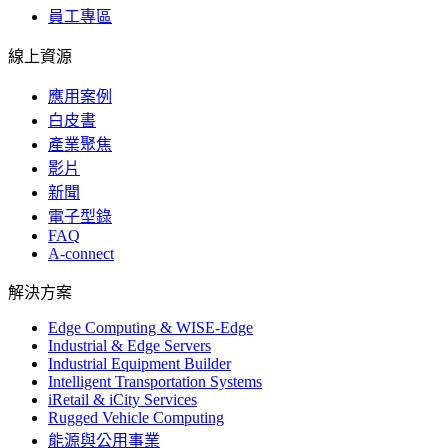
員工專區
線上資源
應用案例
白皮書
產業聚焦
影片
新聞
電子型錄
FAQ
A-connect
解決方案
Edge Computing & WISE-Edge
Industrial & Edge Servers
Industrial Equipment Builder
Intelligent Transportation Systems
iRetail & iCity Services
Rugged Vehicle Computing
能源與公用事業