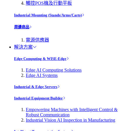
觸控POS機及行動平板
Industrial Mounting (Stands/Arms/Carts)
周邊商品
電源供應器
解決方案
Edge Computing & WISE-Edge
Edge AI Computing Solutions
Edge AI Systems
Industrial & Edge Servers
Industrial Equipment Builder
Empowering Machines with Intelligent Control &
Robust Communication
Industrial Vision AI Inspection in Manufacturing