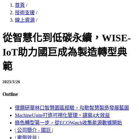
首頁
/
技術支援
/
線上資源
/
從智慧化到低碳永續，WISE-
IoT助力國巨成為製造轉型典
範
2025/5/26
Outline
借鏡研華林口智慧園區經驗，勾勒智慧製造發展藍圖
MachineUnite打造可視化管理，譜寫4大效益
綠色轉型第一步，從ECOWatch收集能源數據開始
| 公司簡介 - 國巨 |
| 案例效益 |