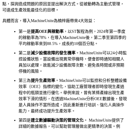
點，探詢造成問題的原因並提出解決方式。從被動轉為主動式管理，
可達成生產效能最佳化的目標。
具體而言，導入MachineUnite為楠梓廠帶來4大效益：
第一是
提高OEE與稼動率
，以ST製程為例，2024年第一季度
的稼動率為78%，在導入MachineUnite後，第二季至第四季的
平均稼動率來到88.5%，成長約10個百分點。
第二是
減少設備故障的發生機率
。MachineUnite可以24小時監
控設備狀態，當設備出現異常停機時，便會即時通知相關人
員加以處理，故能減少設備故障次數、避免長時間或非預期
停機的風險。
第三為
提升生產效率
。MachineUnite可以監控和分析整體設備
效率（OEE）指標的變化，協助工廠管理者即時發現生產過
程中的瓶頸並進行優化。舉例來說，曾有某條產線出現生產
效率下滑的情形，在透過MachineUnite分析OEE數據後，發現
是人員操作不當所造成，因此重新進行培訓、強化人員操作
能力，最終成功提升生產效率。
第四是
建立數據驅動決策的管理文化
。 MachineUnite提供了
詳細的數據報告，可以幫助管理層做出更精準的決策。例