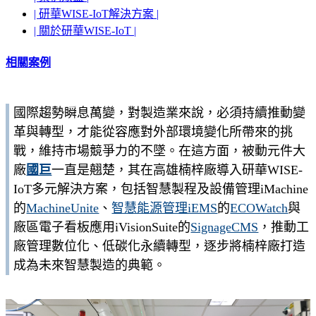
| 研華WISE-IoT解決方案 |
| 關於研華WISE-IoT |
相關案例
國際趨勢瞬息萬變，對製造業來說，必須持續推動變
革與轉型，才能從容應對外部環境變化所帶來的挑
戰，維持市場競爭力的不墜。在這方面，被動元件大
廠
國巨
一直是翹楚，其在高雄楠梓廠導入研華WISE-
IoT多元解決方案，包括智慧製程及設備管理iMachine
的
MachineUnite
、
智慧能源管理iEMS
的
ECOWatch
與
廠區電子看板應用iVisionSuite的
SignageCMS
，推動工
廠管理數位化、低碳化永續轉型，逐步將楠梓廠打造
成為未來智慧製造的典範。