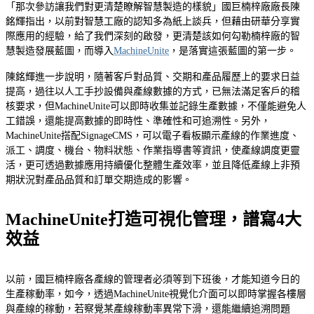
「那次參訪讓我們對更清楚瞭解智慧製造的樣貌」國巨楠梓廠廠長陳
銘輝指出，以前對智慧工廠的認知多為紙上談兵，但藉由研華分享實
際應用的經驗，給了我們深刻的啟發，更清楚該如何勾勒楠梓廠的智
慧製造發展藍圖，而導入
MachineUnite
，是落實這張藍圖的第一步。
陳銘輝進一步說明，隨著客戶對品質、交期和產品履歷上的要求日益
提高，過往以人工手抄設備與產線數據的方式，已無法滿足客戶的稽
核要求，但MachineUnite可以即時收集並記錄生產數據，不僅能避免人
工錯誤，還能提高數據的即時性、準確性和可追溯性。另外，
MachineUnite搭配SignageCMS，可以電子看板顯示產線的作業進度、
派工、調度、機台、物料狀態、作業指導書等資訊，使產線調度更靈
活，更可透過數據應用持續優化整體生產效率，並且降低產線上非預
期狀況對產品品質和訂單交期造成的影響。
MachineUnite打造可視化管理，譜寫4大
效益
以前，國巨楠梓廠各產線的管理者必須等到下班後，才能知道今日的
生產稼動率，如今，透過MachineUnite視覺化介面可以即時掌握各樓層
與產線的稼動，若察覺某產線稼動率異常下滑，還能繼續追溯問題