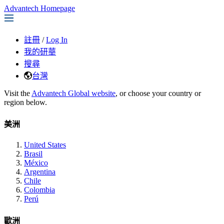
Advantech Homepage
註冊
/
Log In
我的研華
搜尋
台灣
Visit the
Advantech Global website
, or choose your country or
region below.
美洲
United States
Brasil
México
Argentina
Chile
Colombia
Perú
歐洲