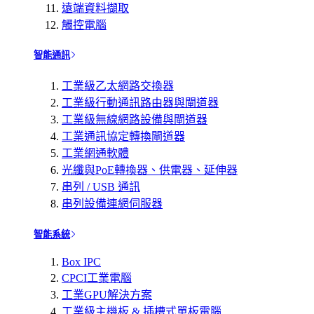
遠端資料擷取
觸控電腦
智能通訊
工業級乙太網路交換器
工業級行動通訊路由器與閘道器
工業級無線網路設備與閘道器
工業通訊協定轉換閘道器
工業網通軟體
光纖與PoE轉換器、供電器、延伸器
串列 / USB 通訊
串列設備連網伺服器
智能系統
Box IPC
CPCI工業電腦
工業GPU解決方案
工業級主機板 & 插槽式單板電腦