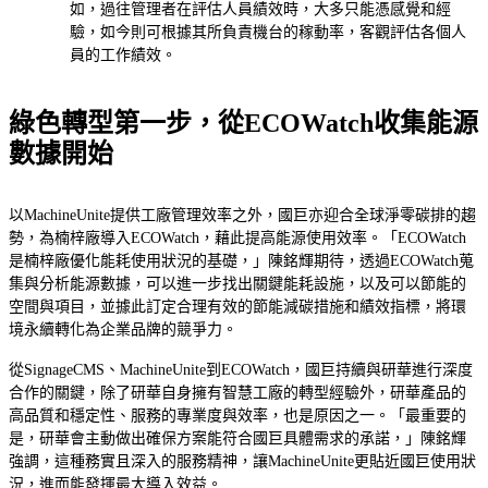
如，過往管理者在評估人員績效時，大多只能憑感覺和經
驗，如今則可根據其所負責機台的稼動率，客觀評估各個人
員的工作績效。
綠色轉型第一步，從ECOWatch收集能源
數據開始
以MachineUnite提供工廠管理效率之外，國巨亦迎合全球淨零碳排的趨
勢，為楠梓廠導入ECOWatch，藉此提高能源使用效率。「ECOWatch
是楠梓廠優化能耗使用狀況的基礎，」陳銘輝期待，透過ECOWatch蒐
集與分析能源數據，可以進一步找出關鍵能耗設施，以及可以節能的
空間與項目，並據此訂定合理有效的節能減碳措施和績效指標，將環
境永續轉化為企業品牌的競爭力。
從SignageCMS、MachineUnite到ECOWatch，國巨持續與研華進行深度
合作的關鍵，除了研華自身擁有智慧工廠的轉型經驗外，研華產品的
高品質和穩定性、服務的專業度與效率，也是原因之一。「最重要的
是，研華會主動做出確保方案能符合國巨具體需求的承諾，」陳銘輝
強調，這種務實且深入的服務精神，讓MachineUnite更貼近國巨使用狀
況，進而能發揮最大導入效益。