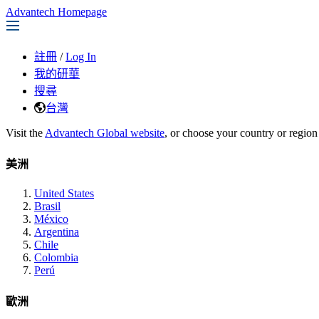
Advantech Homepage
註冊
/
Log In
我的研華
搜尋
台灣
Visit the
Advantech Global website
, or choose your country or region
美洲
United States
Brasil
México
Argentina
Chile
Colombia
Perú
歐洲