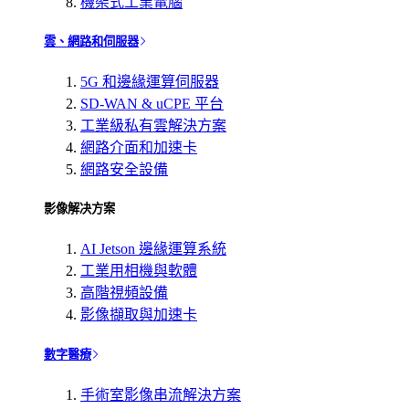
機架式工業電腦
雲、網路和伺服器
5G 和邊緣運算伺服器
SD-WAN & uCPE 平台
工業級私有雲解決方案
網路介面和加速卡
網路安全設備
影像解决方案
AI Jetson 邊緣運算系統
工業用相機與軟體
高階視頻設備
影像擷取與加速卡
數字醫療
手術室影像串流解決方案