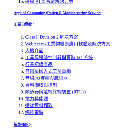
邊緣 AI & 智能解決方案
Applied Computing (Design & Manufacturing Service)
工業自動化
Class I, Division 2 解決方案
WebAccess工業物聯網應用軟體及解決方案
人機介面
工業級邊緣控制器與實時 I/O 系統
行業認證產品
無風扇嵌入式工業電腦
無線I/O模組與感測器
資料擷取與控制
閘道器與遠端終端裝置 (RTUs)
電力與能源
遠端資料擷取
觸控電腦
智能通訊